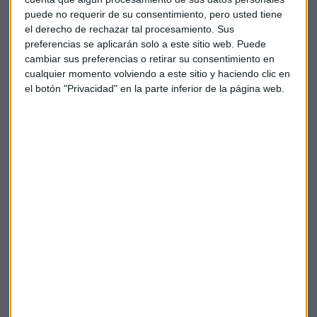
investigación de una serie de movimientos en unos fondos
puede no requerir de su consentimiento, pero usted tiene
durante la época en la que era Ministro de Economía
el derecho de rechazar tal procesamiento. Sus
que dejaron de ser considerados como delito de cohecho. Se
preferencias se aplicarán solo a este sitio web. Puede
descubrieron por una serie de informes de la UCO (Unidad
cambiar sus preferencias o retirar su consentimiento en
Central Operativa). La Audiencia de Madrid reabre la
cualquier momento volviendo a este sitio y haciendo clic en
el botón "Privacidad" en la parte inferior de la página web.
investigación por la posibilidad de que tuvieran un blanqueo
de capitales.