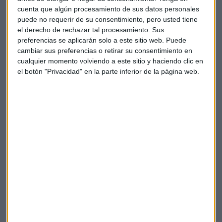
domesticación del tigre por parte de los bancos centrales
es
cuenta que algún procesamiento de sus datos personales
difícil y peligroso
".
puede no requerir de su consentimiento, pero usted tiene
el derecho de rechazar tal procesamiento. Sus
preferencias se aplicarán solo a este sitio web. Puede
La pelota está ahora en el tejado de los bancos centrales.
cambiar sus preferencias o retirar su consentimiento en
Después del fuerte repunte en los rendimientos de los bonos,
cualquier momento volviendo a este sitio y haciendo clic en
los banqueros no han tardado en pronunciarse. Christine
el botón "Privacidad" en la parte inferior de la página web.
Lagarde, presidenta del BCE, confesó hace unos días que el
banco está "monitorizando de cerca las rentabilidades de
los bonos".
Lagarde y el resto de banqueros centrales tienen varias
opciones. Por un lado, pueden no hacer nada y limitarse a
'amansar' al mercado de la deuda mediante un
compromiso puramente verbal
.
Sin embargo, la opción más radical es la de actuar y
restringir sus políticas acomodaticias para capear la
inflación, lo que terminaría disparando más los
rendimientos de los bonos.