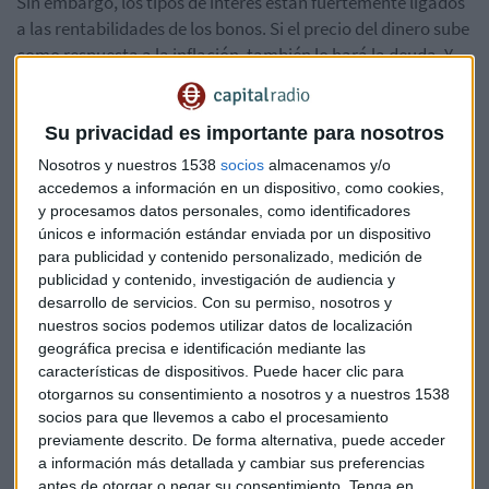
Sin embargo, los tipos de interés están fuertemente ligados
a las rentabilidades de los bonos. Si el precio del dinero sube
como respuesta a la inflación, también lo hará la deuda. Y
ahora son los bonos los que se están adelantando a los
bancos centrales por las crecientes expectativas
inflacionistas
Su privacidad es importante para nosotros
Nosotros y nuestros 1538
socios
almacenamos y/o
El "tigre" de la inflación ha despertado
accedemos a información en un dispositivo, como cookies,
y procesamos datos personales, como identificadores
Andy Haldane, economista jefe del Banco de Inglaterra, se
únicos e información estándar enviada por un dispositivo
ha pronunciado sobre este miedo al repunte de los precios.
para publicidad y contenido personalizado, medición de
Citando al economista Friedrich von Hayek, Haldane
publicidad y contenido, investigación de audiencia y
asegura que controlar la inflación es "como intentar pillar a
desarrollo de servicios.
Con su permiso, nosotros y
un tigre por la cola".
nuestros socios podemos utilizar datos de localización
geográfica precisa e identificación mediante las
características de dispositivos. Puede hacer clic para
"Durante muchos años ese tigre inflacionario ha estado
otorgarnos su consentimiento a nosotros y a nuestros 1538
dormido. Pero creo que los efectos combinados de estos
socios para que llevemos a cabo el procesamiento
grandes shocks y las enormes políticas de apoyo a la
previamente descrito. De forma alternativa, puede acceder
economía
han hecho que despierte de su letargo
",
a información más detallada y cambiar sus preferencias
explica. Añade que en este entorno "el acto de
antes de otorgar o negar su consentimiento.
Tenga en