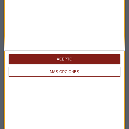
Suscríbete a nuestros boletines
Te enviaremos las noticias más importantes del día
ACEPTO
MÁS OPCIONES