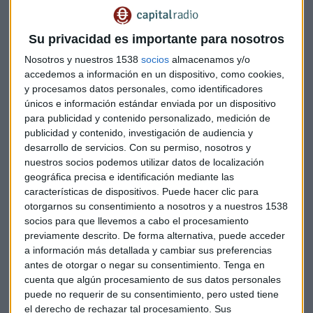
según la EPA, podría acercarse al 20% en el segundo.
En este sentido, recuerda el Banco de España, "los
Su privacidad es importante para nosotros
trabajadores en situación de ERTE no se consideran, en
Nosotros y nuestros 1538
socios
almacenamos y/o
aplicación de los criterios estadísticos europeos, como
accedemos a información en un dispositivo, como cookies,
desempleados, en la medida en que mantienen una
y procesamos datos personales, como identificadores
vinculación con su empresa".
únicos e información estándar enviada por un dispositivo
para publicidad y contenido personalizado, medición de
ERTEs disparados
publicidad y contenido, investigación de audiencia y
desarrollo de servicios.
Con su permiso, nosotros y
A finales de mes casi 3 millones de trabajadores (el 21,3% de
nuestros socios podemos utilizar datos de localización
los asalariados) estaban afectados por un ERTE, lo que
geográfica precisa e identificación mediante las
características de dispositivos. Puede hacer clic para
implica un descenso del 11,5% respecto a las cifras referidas
otorgarnos su consentimiento a nosotros y a nuestros 1538
al último día laborable de abril.
socios para que llevemos a cabo el procesamiento
previamente descrito. De forma alternativa, puede acceder
La disminución obedeció a la evolución de los ERTE por
a información más detallada y cambiar sus preferencias
fuerza mayor (que se redujeron un –14,9%, lo que supone
antes de otorgar o negar su consentimiento.
Tenga en
casi 460.000 trabajadores).
cuenta que algún procesamiento de sus datos personales
puede no requerir de su consentimiento, pero usted tiene
"Una parte de ese retroceso pudo explicarse quizás por su
el derecho de rechazar tal procesamiento. Sus