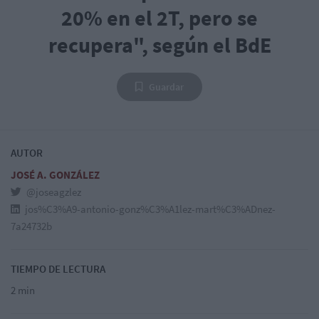
20% en el 2T, pero se
recupera", según el BdE
Guardar
AUTOR
JOSÉ A. GONZÁLEZ
@joseagzlez
jos%C3%A9-antonio-gonz%C3%A1lez-mart%C3%ADnez-
7a24732b
TIEMPO DE LECTURA
2 min