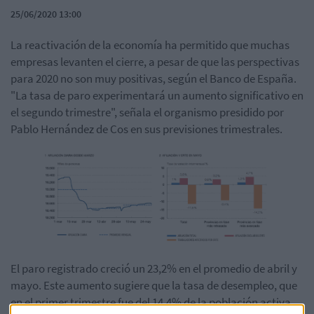
25/06/2020 13:00
La reactivación de la economía ha permitido que muchas
empresas levanten el cierre, a pesar de que las perspectivas
para 2020 no son muy positivas, según el Banco de España.
"La tasa de paro experimentará un aumento significativo en
el segundo trimestre", señala el organismo presidido por
Pablo Hernández de Cos en sus previsiones trimestrales.
El paro registrado creció un 23,2% en el promedio de abril y
mayo. Este aumento sugiere que la tasa de desempleo, que
en el primer trimestre fue del 14,4% de la población activa,