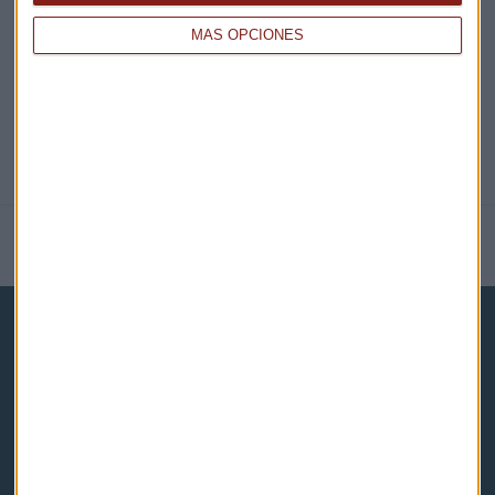
@CAPITALRADIOB
MÁS OPCIONES
NOTICIAS RELACIONADAS
Capital Radio
Noticias