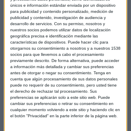
únicos e información estándar enviada por un dispositivo
para publicidad y contenido personalizado, medición de
publicidad y contenido, investigación de audiencia y
desarrollo de servicios.
Con su permiso, nosotros y
Por otro lado,
quien quiera vender oro tiene que
nuestros socios podemos utilizar datos de localización
cuestionarse tres aspectos
: ¿Necesito la liquidez? ¿Me
geográfica precisa e identificación mediante las
conviene realizar plusvalías? ¿Debo vender todo o una
características de dispositivos. Puede hacer clic para
parte? "Yo recomendaría siempre una parte, puesto que es
otorgarnos su consentimiento a nosotros y a nuestros 1538
recomendable tener una pequeña exposición al oro para
socios para que llevemos a cabo el procesamiento
preservar el patrimonio y diversificar la cartera", señala el
previamente descrito. De forma alternativa, puede acceder
a información más detallada y cambiar sus preferencias
director general de Degussa en España.
antes de otorgar o negar su consentimiento.
Tenga en
cuenta que algún procesamiento de sus datos personales
Por otro lado, desde Degussa recomiendan
ir poco a poco a
puede no requerir de su consentimiento, pero usted tiene
la hora de empezar a invertir en oro
: "el inversor debe
el derecho de rechazar tal procesamiento. Sus
familiarizarse primero con el activo y coger la dinámica de
preferencias se aplicarán solo a este sitio web. Puede
la evolución de los precios", explica Jens Weidenbach.
cambiar sus preferencias o retirar su consentimiento en
cualquier momento volviendo a este sitio y haciendo clic en
el botón "Privacidad" en la parte inferior de la página web.
Inversión
Oro
Activo
Degussa