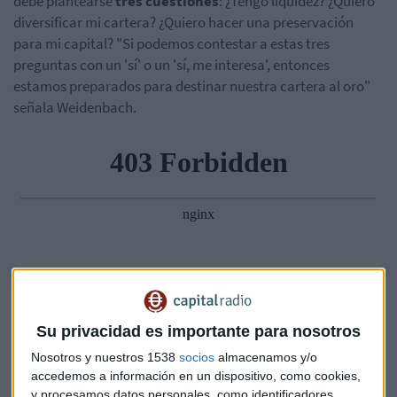
debe plantearse
tres cuestiones
: ¿Tengo liquidez? ¿Quiero
diversificar mi cartera? ¿Quiero hacer una preservación
para mi capital? "Si podemos contestar a estas tres
preguntas con un 'sí' o un 'sí, me interesa', entonces
estamos preparados para destinar nuestra cartera al oro"
señala Weidenbach.
Su privacidad es importante para nosotros
Nosotros y nuestros 1538
socios
almacenamos y/o
accedemos a información en un dispositivo, como cookies,
y procesamos datos personales, como identificadores