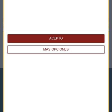
@CAPITALRADIOB
ACEPTO
MÁS OPCIONES
NOTICIAS RELACIONADAS
Capital Radio