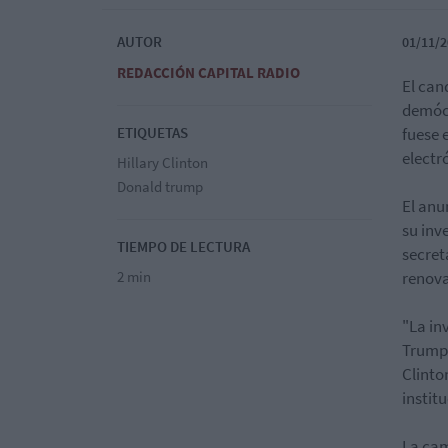
AUTOR
01/11/2
REDACCIÓN CAPITAL RADIO
El can
demócr
ETIQUETAS
fuese 
electr
Hillary Clinton
Donald trump
El anu
su inv
TIEMPO DE LECTURA
secret
2 min
renova
"La in
Trump 
Clinto
instit
La cam