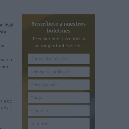
Suscríbete a nuestros
u rival
boletines
sta
Te enviaremos las noticias
ones.
más importantes del día
reos en
s era
y
ria de
crisis
a a