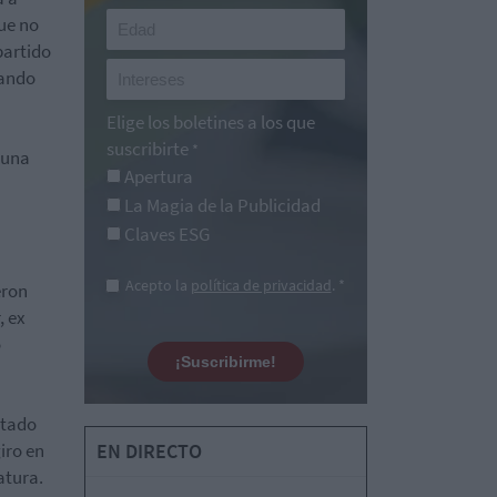
ue no
partido
tando
Elige los boletines a los que
suscribirte
*
 una
Apertura
La Magia de la Publicidad
Claves ESG
Acepto la
política de privacidad
. *
eron
, ex
o
¡Suscribirme!
rtado
iro en
EN DIRECTO
atura.