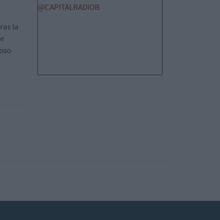
@CAPITALRADIOB
ras la
re
coso