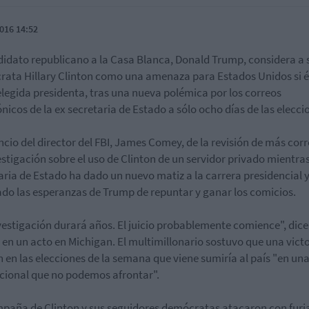
016 14:52
didato republicano a la Casa Blanca, Donald Trump, considera a s
ata Hillary Clinton como una amenaza para Estados Unidos si é
elegida presidenta, tras una nueva polémica por los correos
ónicos de la ex secretaria de Estado a sólo ocho días de las elecci
ncio del director del FBI, James Comey, de la revisión de más cor
estigación sobre el uso de Clinton de un servidor privado mientra
aria de Estado ha dado un nuevo matiz a la carrera presidencial 
do las esperanzas de Trump de repuntar y ganar los comicios.
vestigación durará años. El juicio probablemente comience", dice
en un acto en Michigan. El multimillonario sostuvo que una victo
n en las elecciones de la semana que viene sumiría al país "en una 
ucional que no podemos afrontar".
paña de Clinton y sus seguidores demócratas atacaron con furi