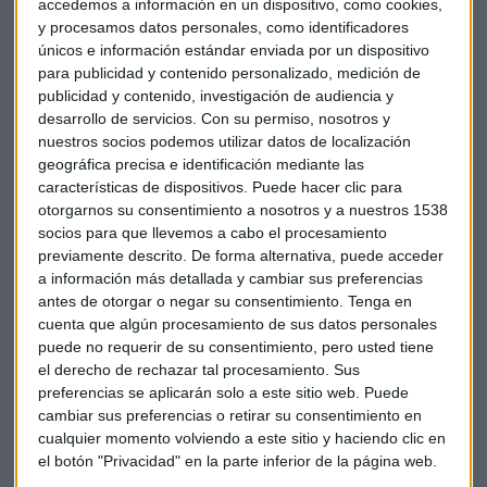
accedemos a información en un dispositivo, como cookies,
la importancia del turismo dentro de la región:
"Cataluña
y procesamos datos personales, como identificadores
volverá a crecer cuando se solucionen los problemas
únicos e información estándar enviada por un dispositivo
turísticos"
.
El sector turístico emplea al 14% de los
para publicidad y contenido personalizado, medición de
trabajadores en la región y supone cerca de un 12% de su
publicidad y contenido, investigación de audiencia y
desarrollo de servicios.
Con su permiso, nosotros y
aportación al PIB.
nuestros socios podemos utilizar datos de localización
geográfica precisa e identificación mediante las
La secretaria de Estado de Turismo, Matilde Asían
,
características de dispositivos. Puede hacer clic para
también ha insistido en el mismo acto en la relación entre la
otorgarnos su consentimiento a nosotros y a nuestros 1538
caída del turismo y el proceso soberanista catalán. Mientras
socios para que llevemos a cabo el procesamiento
el sector crecía en el resto de España, presentaba caídas en
previamente descrito. De forma alternativa, puede acceder
Cataluña de casi un
4.7% en octubre
y del
2.3% en
a información más detallada y cambiar sus preferencias
antes de otorgar o negar su consentimiento.
Tenga en
noviembre
. Pololikashvili ha destacado que la
llegada de
cuenta que algún procesamiento de sus datos personales
turistas a España
en los últimos años ha crecido en
puede no requerir de su consentimiento, pero usted tiene
aproximadamente un 25%
. Sin embargo, el secretario
el derecho de rechazar tal procesamiento. Sus
general de la OMT se muestra positivo ante la recuperación
preferencias se aplicarán solo a este sitio web. Puede
del ritmo anterior a la crisis, confiando en la estabilidad
cambiar sus preferencias o retirar su consentimiento en
política de Cataluña.
cualquier momento volviendo a este sitio y haciendo clic en
el botón "Privacidad" en la parte inferior de la página web.
Matilde Asían ha mostrado preocupación por el
turismo de