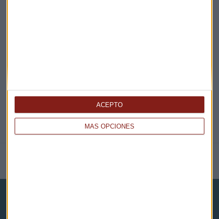
EN DIRECTO
@CAPITALRADIOB
ACEPTO
MÁS OPCIONES
NOTICIAS RELACIONADAS