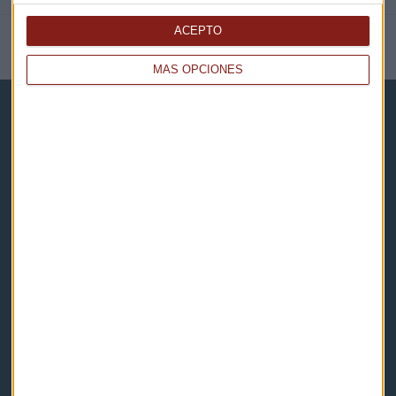
ACEPTO
NOTICIAS RELACIONADAS
MÁS OPCIONES
Capital Radio
Noticias
Eventos
Consultorios
Programas y podcasts