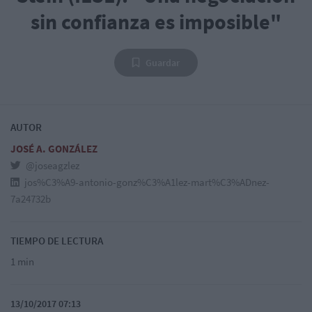
sin confianza es imposible"
Guardar
AUTOR
JOSÉ A. GONZÁLEZ
@joseagzlez
jos%C3%A9-antonio-gonz%C3%A1lez-mart%C3%ADnez-
7a24732b
TIEMPO DE LECTURA
1 min
13/10/2017 07:13