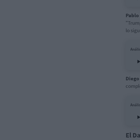
Pablo
"Trump
lo sig
Análi
Diego
comple
Análi
El D