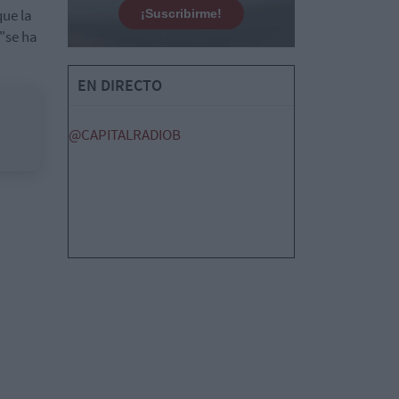
que la
¡Suscribirme!
"se ha
EN DIRECTO
@CAPITALRADIOB