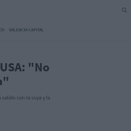
OS
VALENCIA CAPITAL
-USA: "No
a"
salido con la suya y la