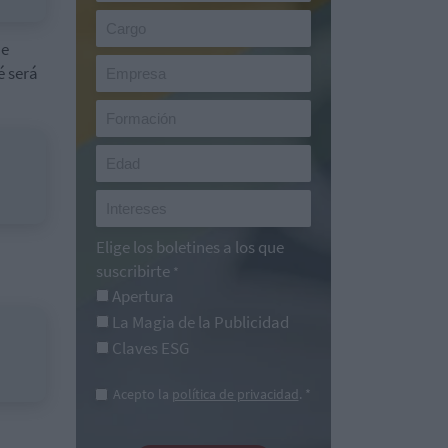
ue
é será
Elige los boletines a los que
suscribirte
*
Apertura
La Magia de la Publicidad
Claves ESG
Acepto la
política de privacidad
. *