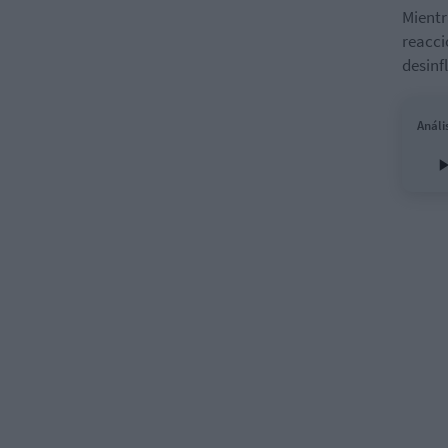
Mientr
reacci
desinf
Análi