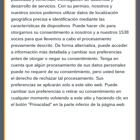
que destacar que
solo se han probado en 78 individuos
.
desarrollo de servicios.
Con su permiso, nosotros y
"Como para afrontar una vacunación masiva no son datos
nuestros socios podemos utilizar datos de localización
básicos y necesarios", señala Villanueva.
geográfica precisa e identificación mediante las
características de dispositivos. Puede hacer clic para
Otro de los actores del tablero es
Donald Trump
. El
otorgarnos su consentimiento a nosotros y a nuestros 1538
presidente estadounidense quiere empezar con las
socios para que llevemos a cabo el procesamiento
vacunaciones antes de las elecciones
del 3 de noviembre
previamente descrito. De forma alternativa, puede acceder
y conseguir así rédito político. Está presionando así a la FDA
a información más detallada y cambiar sus preferencias
para que dé una autorización de emergencia.
antes de otorgar o negar su consentimiento.
Tenga en
cuenta que algún procesamiento de sus datos personales
puede no requerir de su consentimiento, pero usted tiene
Una actitud contra la que se han rebelado las principales
el derecho de rechazar tal procesamiento. Sus
farmacéuticas del país.
Moderna, Pfizer, J&J, Sanofi y
preferencias se aplicarán solo a este sitio web. Puede
Glaxo
presentarán un documento contra esas presiones
cambiar sus preferencias o retirar su consentimiento en
políticas de Trump para aprobar la vacuna antes de los
cualquier momento volviendo a este sitio y haciendo clic en
comicios. Aseguran que
no es posible tener una vacuna
el botón "Privacidad" en la parte inferior de la página web.
antes de diciembre
.
La que va más avanzada es la vacuna de
la Universidad de
Oxford y la farmacéutica AstraZeneca
. Sobre esa
fórmula, María José Villanueva apunta a que, aunque es