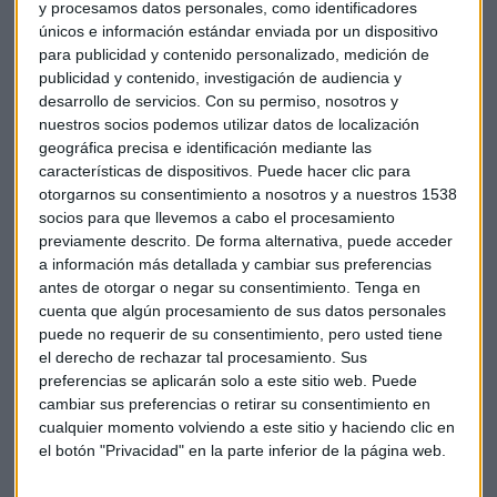
y procesamos datos personales, como identificadores
únicos e información estándar enviada por un dispositivo
para publicidad y contenido personalizado, medición de
publicidad y contenido, investigación de audiencia y
desarrollo de servicios.
Con su permiso, nosotros y
nuestros socios podemos utilizar datos de localización
geográfica precisa e identificación mediante las
características de dispositivos. Puede hacer clic para
otorgarnos su consentimiento a nosotros y a nuestros 1538
socios para que llevemos a cabo el procesamiento
previamente descrito. De forma alternativa, puede acceder
a información más detallada y cambiar sus preferencias
antes de otorgar o negar su consentimiento.
Tenga en
cuenta que algún procesamiento de sus datos personales
puede no requerir de su consentimiento, pero usted tiene
el derecho de rechazar tal procesamiento. Sus
Una industria en evolución
preferencias se aplicarán solo a este sitio web. Puede
cambiar sus preferencias o retirar su consentimiento en
El directivo establece un paralelismo con la telefonía móvil:
cualquier momento volviendo a este sitio y haciendo clic en
"Antes el teléfono era un aparato con una rueca para
el botón "Privacidad" en la parte inferior de la página web.
marcar números. Hoy un móvil es un dispositivo con el que a
veces incluso hablas por teléfono, pero sobre todo operas