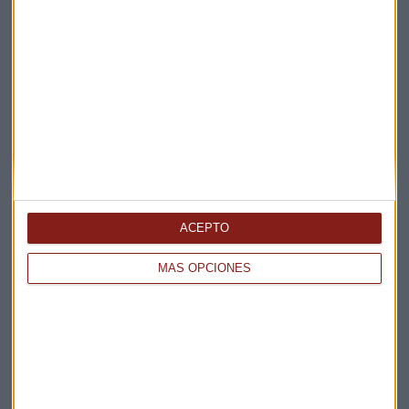
ACEPTO
MÁS OPCIONES
Elige los boletines a los que suscribirte
*
Apertura
La Magia de la Publicidad
Claves ESG