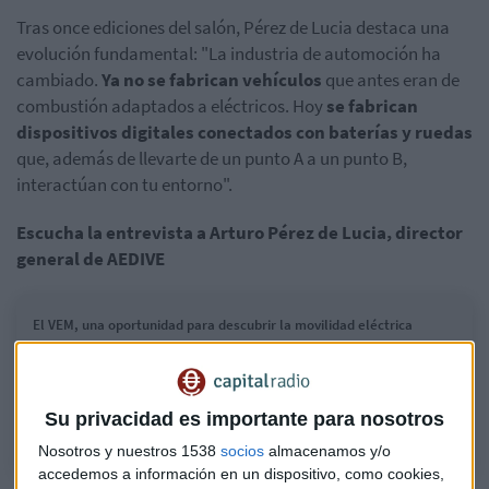
Tras once ediciones del salón, Pérez de Lucia destaca una
evolución fundamental: "La industria de automoción ha
cambiado.
Ya no se fabrican vehículos
que antes eran de
combustión adaptados a eléctricos. Hoy
se fabrican
dispositivos digitales conectados con baterías y ruedas
que, además de llevarte de un punto A a un punto B,
interactúan con tu entorno".
Escucha la entrevista a Arturo Pérez de Lucia, director
general de AEDIVE
El VEM, una oportunidad para descubrir la movilidad eléctrica
Arturo Pérez de Lucia, director general de AEDIVE, la Asociación
Empresarial española para el Desarrollo e Impulso de la Movilidad
Eléctrica
Su privacidad es importante para nosotros
Nosotros y nuestros 1538
socios
almacenamos y/o
accedemos a información en un dispositivo, como cookies,