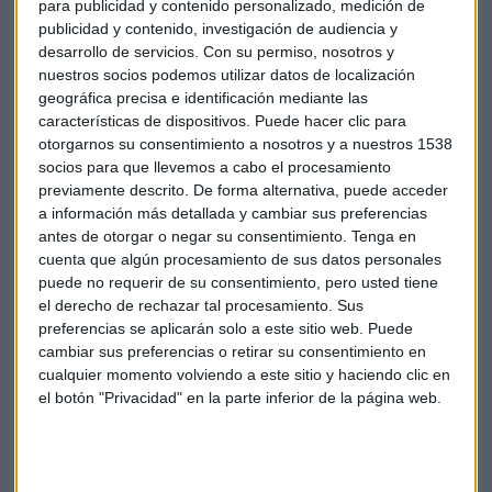
para publicidad y contenido personalizado, medición de
abajo los títulos de la firma. El magnate dijo que IBM se
publicidad y contenido, investigación de audiencia y
enfrenta a una "dura competencia".
desarrollo de servicios.
Con su permiso, nosotros y
nuestros socios podemos utilizar datos de localización
geográfica precisa e identificación mediante las
"IBM es una compañía grande y fuerte, pero también tienen
características de dispositivos. Puede hacer clic para
competidores grandes y fuertes", insistió. El pasado 18 de
otorgarnos su consentimiento a nosotros y a nuestros 1538
abril,
IBM anunció que entre enero y marzo pasados sus
socios para que llevemos a cabo el procesamiento
beneficios netos cayeron un 13,1%
, hasta los 1.750
previamente descrito. De forma alternativa, puede acceder
millones de dólares.
a información más detallada y cambiar sus preferencias
antes de otorgar o negar su consentimiento.
Tenga en
cuenta que algún procesamiento de sus datos personales
La tecnológica lleva tiempo intentando transformar su
puede no requerir de su consentimiento, pero usted tiene
negocio y quiere apostar más por la inteligencia artificial y
el derecho de rechazar tal procesamiento. Sus
el almacenamiento virtual.
preferencias se aplicarán solo a este sitio web. Puede
cambiar sus preferencias o retirar su consentimiento en
Acciones
EEUU
Ibm
Warren Buffet
Ceo
cualquier momento volviendo a este sitio y haciendo clic en
el botón "Privacidad" en la parte inferior de la página web.