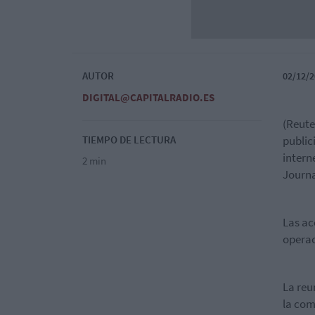
AUTOR
02/12/2
DIGITAL@CAPITALRADIO.ES
(Reute
TIEMPO DE LECTURA
public
intern
2 min
Journa
Las ac
operac
La reu
la com