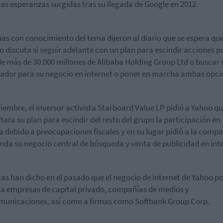
las esperanzas surgidas tras su llegada de Google en 2012.
as con conocimiento del tema dijeron al diario que se espera que
o discuta si seguir adelante con un plan para escindir acciones p
de más de 30.000 millones de Alibaba Holding Group Ltd o buscar 
dor para su negocio en internet o poner en marcha ambas opci
iembre, el inversor activista Starboard Value LP pidió a Yahoo q
tara su plan para escindir del resto del grupo la participación en
a debido a preocupaciones fiscales y en su lugar pidió a la comp
nda su negocio central de búsqueda y venta de publicidad en inte
tas han dicho en el pasado que el negocio de internet de Yahoo p
 a empresas de capital privado, compañías de medios y
municaciones, así como a firmas como Softbank Group Corp.