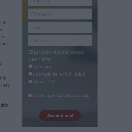
 el
or
un
ones.
Elige los boletines a los que
suscribirte
*
ue
Apertura
La Magia de la Publicidad
añía
Claves ESG
rnet.
Acepto la
política de privacidad
. *
odría
¡Suscribirme!