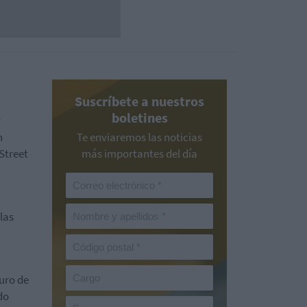
Suscríbete a nuestros
boletines
y
n
Te enviaremos las noticias
Street
más importantes del día
las
uro de
do