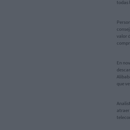
todas 
Person
consej
valor 
compra
En nov
descar
Alibab
que ve
Analis
atraer
teleco