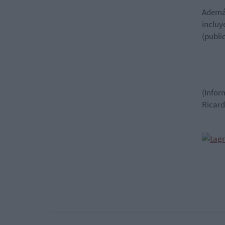
Además
incluy
(publi
(Infor
Ricard