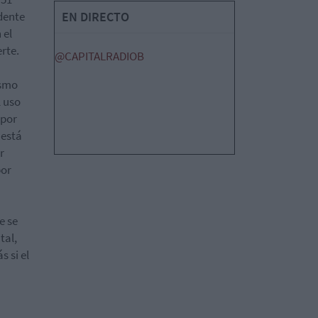
dente
EN DIRECTO
 el
rte.
@CAPITALRADIOB
ismo
l uso
 por
 está
r
por
e se
tal,
 si el