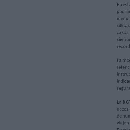
En est
podrán
menore
sillit
casos,
siempr
record
La mod
retenc
instru
indica
segura
La
DG
necesi
de num
viajen
En est