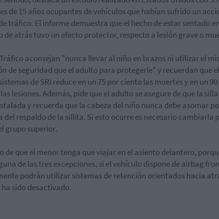
s de 15 años ocupantes de vehículos que habían sufrido un acci
de tráfico. El informe demuestra que el hecho de estar sentado en
o de atrás tuvo un efecto protector, respecto a lesión grave o mue
Tráfico aconsejan "nunca llevar al niño en brazos ni utilizar el m
ón de seguridad que el adulto para protegerle" y recuerdan que e
 sistemas de SRI reduce en un 75 por ciento las muertes y en un 90
 las lesiones. Además, pide que el adulto se asegure de que la silla
nstalada y recuerda que la cabeza del niño nunca debe asomar po
 del respaldo de la sillita. Si esto ocurre es necesario cambiarla 
el grupo superior.
o de que el menor tenga que viajar en el asiento delantero, porqu
guna de las tres excepciones, si el vehículo dispone de airbag fron
ente podrán utilizar sistemas de retención orientados hacia atrás
 ha sido desactivado.