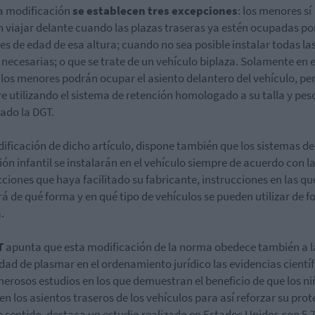
a modificación
se establecen tres excepciones
: los menores sí
 viajar delante cuando las plazas traseras ya estén ocupadas po
s de edad de esa altura; cuando no sea posible instalar todas la
as necesarias; o que se trate de un vehículo biplaza. Solamente en 
 los menores podrán ocupar el asiento delantero del vehículo, pe
e utilizando el sistema de retención homologado a su talla y pes
ado la DGT.
ificación de dicho artículo, dispone también que los sistemas de
ión infantil se instalarán en el vehículo siempre de acuerdo con l
cciones que haya facilitado su fabricante, instrucciones en las qu
rá de qué forma y en qué tipo de vehículos se pueden utilizar de 
.
T
apunta que esta modificación de la norma obedece también a l
dad de plasmar en el ordenamiento jurídico las evidencias científ
erosos estudios en los que demuestran el beneficio de que los ni
 en los asientos traseros de los vehículos para así reforzar su prot
e sentido, destaca un estudio realizado en Estados Unidos con 5.