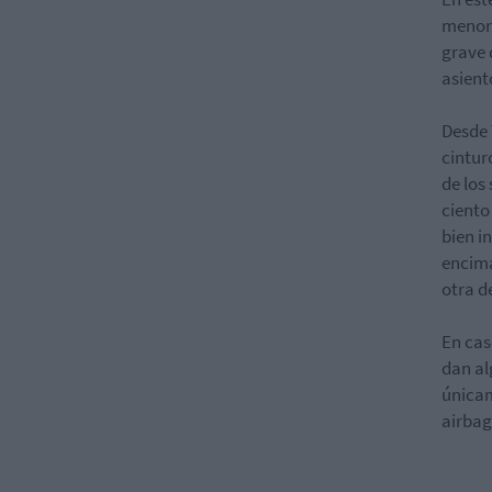
menore
grave 
asient
Desde 
cintur
de los
ciento
bien i
encima
otra d
En cas
dan al
únicam
airbag