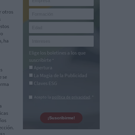
r otros
s
estos
ro
o, ha
Elige los boletines a los que
suscribirte
*
Apertura
as
La Magia de la Publicidad
e se
Claves ESG
forma
Acepto la
política de privacidad
. *
a
icas
¡Suscribirme!
ños
ección.
751