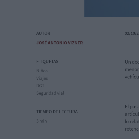
AUTOR
02/10/2
JOSÉ ANTONIO VIZNER
ETIQUETAS
Un dec
menore
Niños
vehícu
Viajes
DGT
Seguridad vial
El pas
TIEMPO DE LECTURA
artícu
3 min
lo rel
retenc