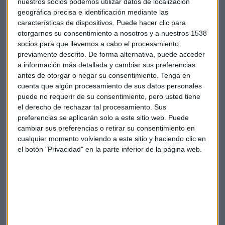
Turquía ha dado cierto respiro a la entidad.
nuestros socios podemos utilizar datos de localización
geográfica precisa e identificación mediante las
características de dispositivos. Puede hacer clic para
Otros bancos como
Bankinter
es inmune a la crisis de los
otorgarnos su consentimiento a nosotros y a nuestros 1538
emergentes y mira a otros mercados como el Portugués. La
socios para que llevemos a cabo el procesamiento
entidad tratará de impulsar el beneficio en este mercado
previamente descrito. De forma alternativa, puede acceder
donde los menores ingresos derivados de la recuperación de
a información más detallada y cambiar sus preferencias
préstamos dudosos, ha lastrado los márgenes. Además el
antes de otorgar o negar su consentimiento.
Tenga en
mercado espera más detalles de la compra del negocio de
cuenta que algún procesamiento de sus datos personales
particulares de Evo por parte de Bankinter tal y como
puede no requerir de su consentimiento, pero usted tiene
el derecho de rechazar tal procesamiento. Sus
adelantaba Capital Radio hace dos días.
preferencias se aplicarán solo a este sitio web. Puede
cambiar sus preferencias o retirar su consentimiento en
El resto de bancos se centran en el negocio nacional. Es el
cualquier momento volviendo a este sitio y haciendo clic en
caso de
Bankia.
Su presidente José Ignacio Goirigolzarri
el botón "Privacidad" en la parte inferior de la página web.
acaba de reconocer que la entidad aparca de momento la
privatización ante la caída de la cotización, tal y como
reconocía la ministra de economía Nadia Calviño.
Por último
Caixabak
se centrará en su negocio nacional y
pendientes de la OPA que pueda lanzar sobre la portuguesa