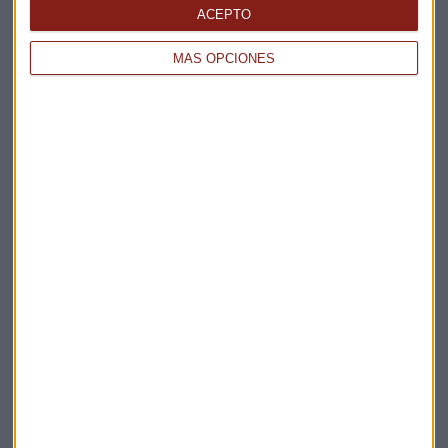
La Magia de la Publicidad
ACEPTO
Claves ESG
MÁS OPCIONES
Acepto la
política de privacidad
. *
¡Suscribirme!
EN DIRECTO
@CAPITALRADIOB