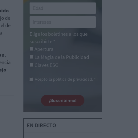
bido
jo de
el de
a
Elige los boletines a los que
.
suscribirte
*
Apertura
an,
La Magia de la Publicidad
encia
Claves ESG
ejo
Acepto la
política de privacidad
. *
¡Suscribirme!
EN DIRECTO