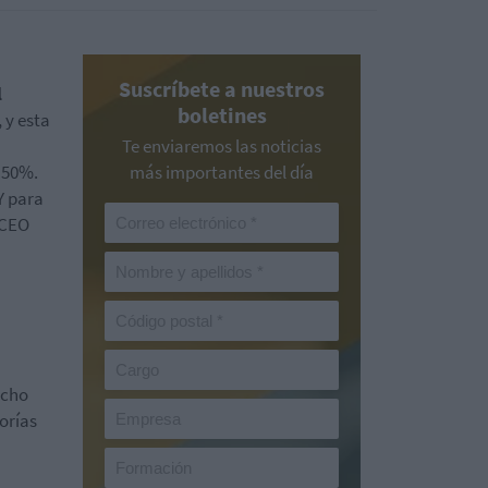
Suscríbete a nuestros
l
boletines
 y esta
Te enviaremos las noticias
 50%.
más importantes del día
Y para
 CEO
icho
torías