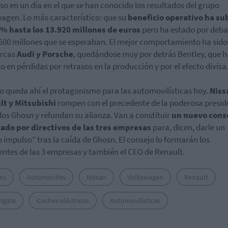
so en un día en el que se han conocido los resultados del grupo
agen. Lo más característico: que su
beneficio operativo ha su
% hasta los 13.920 millones de euros
pero ha estado por deba
.500 millones que se esperaban. El mejor comportamiento ha sido 
rcas
Audi y Porsche
, quedándose muy por detrás Bentley, que h
o en pérdidas por retrasos en la producción y por el efecto divisa
o queda ahí el protagonismo para las automovilísticas hoy.
Niss
lt y Mitsubishi
rompen con el precedente de la poderosa presid
los Ghosn y refundan su alianza. Van a constituir
un nuevo cons
ado por directivos de las tres empresas
para, dicen, darle un
 impulso” tras la caída de Ghosn. El consejo lo formarán los
entes de las 3 empresas y también el CEO de Renault.
es
Automóviles
Nissan
Volkswagen
Renault
lgate
Coches eléctricos
Automovilísticas