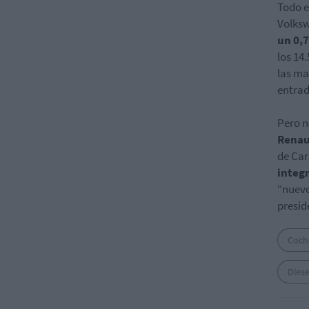
Todo e
Volksw
un 0,7
los 14
las ma
entrad
Pero n
Renau
de Car
integr
“nuevo
presid
Coch
Diese