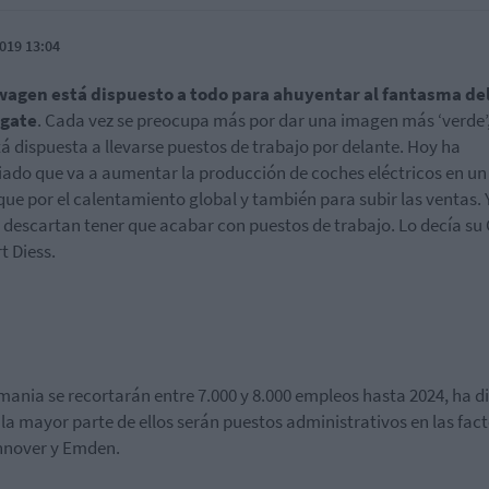
019 13:04
wagen está dispuesto a todo para ahuyentar al fantasma de
lgate
. Cada vez se preocupa más por dar una imagen más ‘verde’,
tá dispuesta a llevarse puestos de trabajo por delante. Hoy ha
ado que va a aumentar la producción de coches eléctricos en un
que por el calentamiento global y también para subir las ventas. 
o descartan tener que acabar con puestos de trabajo. Lo decía su
t Diess.
mania se recortarán entre 7.000 y 8.000 empleos hasta 2024, ha d
y la mayor parte de ellos serán puestos administrativos en las fac
nnover y Emden.