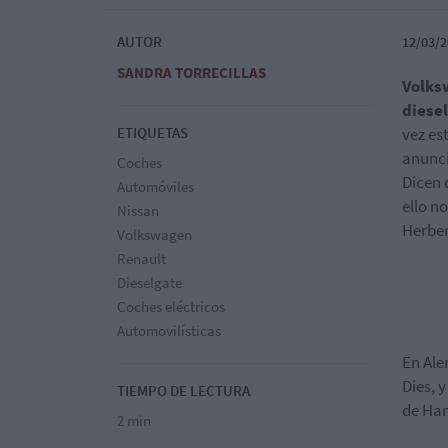
AUTOR
12/03/2
SANDRA TORRECILLAS
Volks
diese
ETIQUETAS
vez es
anunci
Coches
Dicen 
Automóviles
ello n
Nissan
Herber
Volkswagen
Renault
Dieselgate
Coches eléctricos
Automovilísticas
En Ale
Dies, 
TIEMPO DE LECTURA
de Ha
2 min