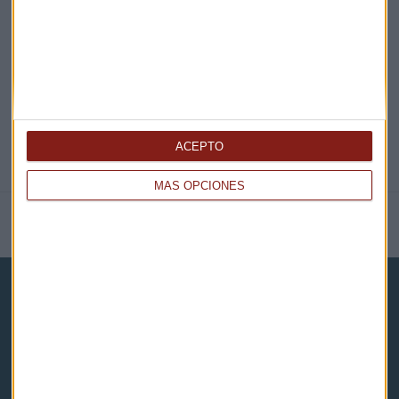
@CAPITALRADIOB
ACEPTO
MÁS OPCIONES
NOTICIAS RELACIONADAS
Capital Radio