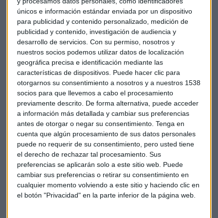
y procesamos datos personales, como identificadores
únicos e información estándar enviada por un dispositivo
Dos de las socimis más esperadas por el mercado y que
para publicidad y contenido personalizado, medición de
debutarán ya en 2018 son
Testa Residencial
, entidad
publicidad y contenido, investigación de audiencia y
participada por
Santander, BBVA
y A
cciona, y Témpore
desarrollo de servicios.
Con su permiso, nosotros y
Properties
, propiedad de la Sociedad de Activos
nuestros socios podemos utilizar datos de localización
procedentes de la Reestructuración Bancaria (Sareb).
geográfica precisa e identificación mediante las
características de dispositivos. Puede hacer clic para
otorgarnos su consentimiento a nosotros y a nuestros 1538
Según un estudio de Armabex, firma que asesora a este tipo
socios para que llevemos a cabo el procesamiento
de empresas, los inversores extranjeros siguen controlando
previamente descrito. De forma alternativa, puede acceder
el capital del grueso de las socimis del MAB. En concreto,
a información más detallada y cambiar sus preferencias
ostentan el control del 55% del total de activos
antes de otorgar o negar su consentimiento.
Tenga en
inmobiliarios del sector (6.728 millones).
cuenta que algún procesamiento de sus datos personales
puede no requerir de su consentimiento, pero usted tiene
el derecho de rechazar tal procesamiento. Sus
En cuanto a las que han salido a este mercado en lo que va
preferencias se aplicarán solo a este sitio web. Puede
de año, siete están controladas por inversores extranjeros,
cambiar sus preferencias o retirar su consentimiento en
firmas que suman activos por 1.388 millones.
cualquier momento volviendo a este sitio y haciendo clic en
el botón "Privacidad" en la parte inferior de la página web.
Bolsa
MAB
Socimis