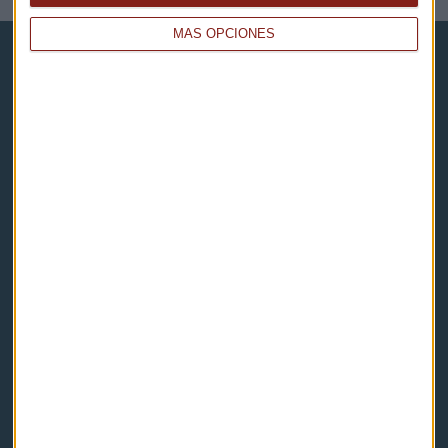
MÁS OPCIONES
Capital Radio
Noticias
Eventos
Consultorios
Programas y podcasts
Contacto & Legal
Contacto