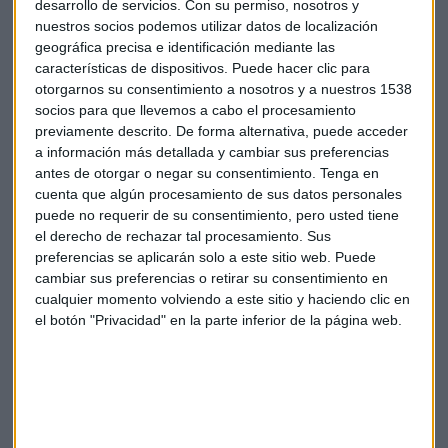
desarrollo de servicios.
Con su permiso, nosotros y
nuestros socios podemos utilizar datos de localización
Escucha la sección completa aquí:
geográfica precisa e identificación mediante las
características de dispositivos. Puede hacer clic para
otorgarnos su consentimiento a nosotros y a nuestros 1538
socios para que llevemos a cabo el procesamiento
previamente descrito. De forma alternativa, puede acceder
Amazon
Ofertas
Black Friday
Descuentos
a información más detallada y cambiar sus preferencias
antes de otorgar o negar su consentimiento.
Tenga en
cuenta que algún procesamiento de sus datos personales
Adele
puede no requerir de su consentimiento, pero usted tiene
el derecho de rechazar tal procesamiento. Sus
preferencias se aplicarán solo a este sitio web. Puede
cambiar sus preferencias o retirar su consentimiento en
cualquier momento volviendo a este sitio y haciendo clic en
el botón "Privacidad" en la parte inferior de la página web.
Suscríbete a nuestros boletines
Te enviaremos las noticias más importantes del día