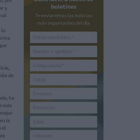
n, por
boletines
ar y
ral
Te enviaremos las noticias
más importantes del día
 lo
Forma
 que
icie,
ción de
olo, ha
e este
 mejor
en la
 el
muy