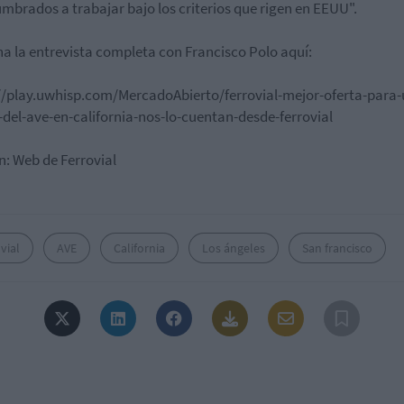
mbrados a trabajar bajo los criterios que rigen en EEUU".
a la entrevista completa con Francisco Polo aquí:
//play.uwhisp.com/MercadoAbierto/ferrovial-mejor-oferta-para-
del-ave-en-california-nos-lo-cuentan-desde-ferrovial
: Web de Ferrovial
vial
AVE
California
Los ángeles
San francisco