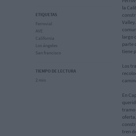
Ferrov
la Cal
ETIQUETAS
constr
Valley
Ferrovial
comuni
AVE
largo 
California
parte 
Los ángeles
tiene 
San francisco
Los tr
TIEMPO DE LECTURA
recolo
2 min
camino
En Cap
querid
tramo 
oferta
constr
tren d