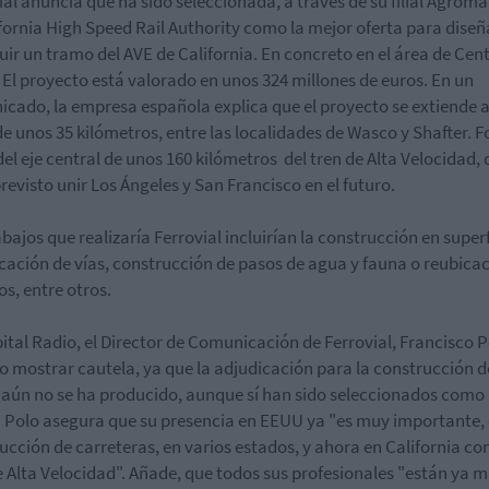
ial anuncia que ha sido seleccionada, a través de su filial Agroma
ifornia High Speed Rail Authority como la mejor oferta para diseñ
uir un tramo del AVE de California. En concreto en el área de Cent
. El proyecto está valorado en unos 324 millones de euros. En un
cado, la empresa española explica que el proyecto se extiende a
de unos 35 kilómetros, entre las localidades de Wasco y Shafter. 
del eje central de unos 160 kilómetros del tren de Alta Velocidad,
previsto unir Los Ángeles y San Francisco en el futuro.
abajos que realizaría Ferrovial incluirían la construcción en superf
cación de vías, construcción de pasos de agua y fauna o reubica
s, entre otros.
ital Radio, el Director de Comunicación de Ferrovial, Francisco P
o mostrar cautela, ya que la adjudicación para la construcción d
aún no se ha producido, aunque sí han sido seleccionados como
. Polo asegura que su presencia en EEUU ya "es muy importante, 
ucción de carreteras, en varios estados, y ahora en California con
e Alta Velocidad". Añade, que todos sus profesionales "están ya 