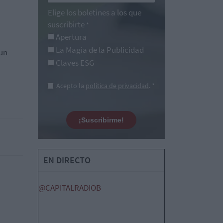
Elige los boletines a los que
suscribirte
*
Apertura
La Magia de la Publicidad
un-
Claves ESG
Acepto la
política de privacidad
. *
¡Suscribirme!
EN DIRECTO
@CAPITALRADIOB