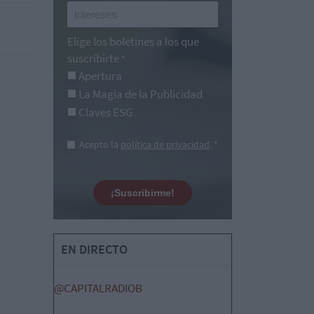
Elige los boletines a los que
suscribirte
*
Apertura
La Magia de la Publicidad
Claves ESG
Acepto la
política de privacidad
. *
¡Suscribirme!
EN DIRECTO
@CAPITALRADIOB