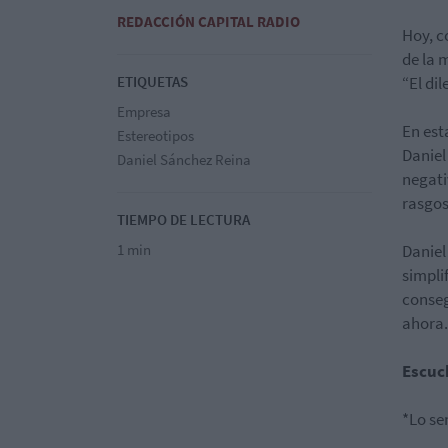
REDACCIÓN CAPITAL RADIO
Hoy, c
de la 
ETIQUETAS
“El dil
Empresa
En est
Estereotipos
Daniel
Daniel Sánchez Reina
negati
rasgos
TIEMPO DE LECTURA
1 min
Daniel
simpli
conseg
ahora.
Escuc
*Lo se