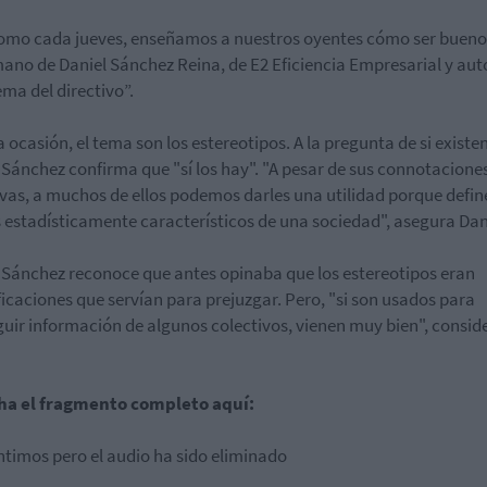
omo cada jueves, enseñamos a nuestros oyentes cómo ser buenos
mano de Daniel Sánchez Reina, de E2 Eficiencia Empresarial y aut
ema del directivo”.
a ocasión, el tema son los estereotipos. A la pregunta de si existen
 Sánchez confirma que "sí los hay". "A pesar de sus connotacione
vas, a muchos de ellos podemos darles una utilidad porque defin
 estadísticamente característicos de una sociedad", asegura Dan
 Sánchez reconoce que antes opinaba que los estereotipos eran
ficaciones que servían para prejuzgar. Pero, "si son usados para
uir información de algunos colectivos, vienen muy bien", consid
ha el fragmento completo aquí:
ntimos pero el audio ha sido eliminado