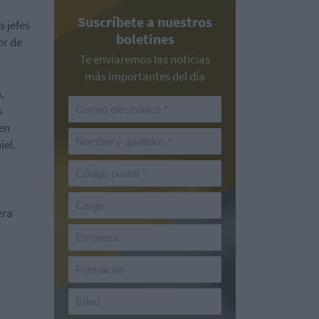
Suscríbete a nuestros
 jefes
boletines
or de
Te enviaremos las noticias
más importantes del día
,
s
en
iel.
era