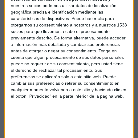
El FBI tras este nuevo avance en la investigación espera
nuestros socios podemos utilizar datos de localización
entregar al tribunal un nuevo informe el 5 de abril con las
geográfica precisa e identificación mediante las
nuevas pesquisas. Las autoridades son “moderadamente
características de dispositivos. Puede hacer clic para
optimistas” con este método para desbloquear el iPhone sin
otorgarnos su consentimiento a nosotros y a nuestros 1538
destruir los archivos guardados.
socios para que llevemos a cabo el procesamiento
previamente descrito. De forma alternativa, puede acceder
a información más detallada y cambiar sus preferencias
Por su parte, Tim Cook, consejero delegado de Apple, se ha
antes de otorgar o negar su consentimiento.
Tenga en
mostrado firme una vez más y ha añadido que “no cederá
cuenta que algún procesamiento de sus datos personales
en la batalla legal con el FBI”
puede no requerir de su consentimiento, pero usted tiene
el derecho de rechazar tal procesamiento. Sus
preferencias se aplicarán solo a este sitio web. Puede
cambiar sus preferencias o retirar su consentimiento en
cualquier momento volviendo a este sitio y haciendo clic en
el botón "Privacidad" en la parte inferior de la página web.
Suscríbete a nuestros boletines
Te enviaremos las noticias más importantes del día