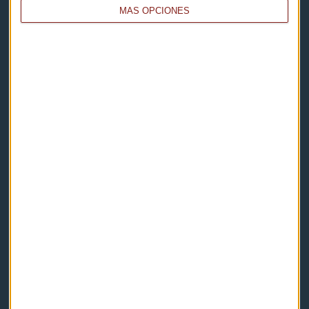
MÁS OPCIONES
Capital Radio
Noticias
Eventos
Consultorios
Programas y podcasts
Contacto & Legal
Contacto