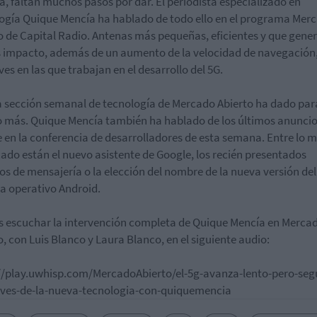
ia, faltan muchos pasos por dar. El periodista especializado en
ogía Quique Mencía ha hablado de todo ello en el programa Mer
o de Capital Radio. Antenas más pequeñas, eficientes y que gene
impacto, además de un aumento de la velocidad de navegación
ves en las que trabajan en el desarrollo del 5G.
a sección semanal de tecnología de Mercado Abierto ha dado par
más. Quique Mencía también ha hablado de los últimos anuncio
 en la conferencia de desarrolladores de esta semana. Entre lo 
ado están el nuevo asistente de Google, los recién presentados
ios de mensajería o la elección del nombre de la nueva versión del
a operativo Android.
 escuchar la intervención completa de Quique Mencía en Merca
o, con Luis Blanco y Laura Blanco, en el siguiente audio:
//play.uwhisp.com/MercadoAbierto/el-5g-avanza-lento-pero-seg
aves-de-la-nueva-tecnologia-con-quiquemencia