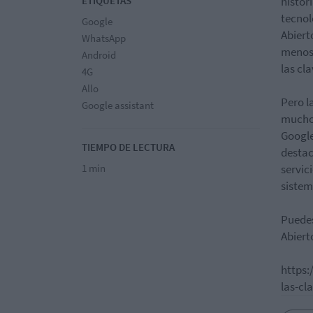
ETIQUETAS
histor
tecnol
Google
Abiert
WhatsApp
menos 
Android
las cla
4G
Allo
Pero l
Google assistant
mucho 
Google
TIEMPO DE LECTURA
destac
1 min
servic
sistem
Puedes
Abiert
https:
las-cl