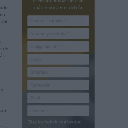
Te enviaremos las noticias
cado
más importantes del día
ren
, son
a
s de
más
do
uro-
Elige los boletines a los que