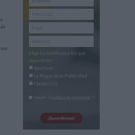
te
más
rsos
Elige los boletines a los que
suscribirte
*
Apertura
La Magia de la Publicidad
Claves ESG
Acepto la
política de privacidad
. *
¡Suscribirme!