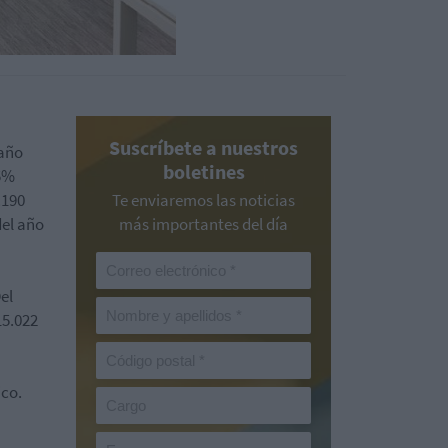
Suscríbete a nuestros
 año
boletines
55%
.190
Te enviaremos las noticias
el año
más importantes del día
el
15.022
ico.