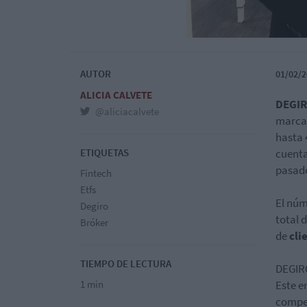
AUTOR
01/02/2
ALICIA CALVETE
DEGI
@aliciacalvete
marcad
hasta 
ETIQUETAS
cuenta
pasad
Fintech
Etfs
El núm
Degiro
total 
Bróker
de
cli
TIEMPO DE LECTURA
DEGIRO
1 min
Este 
compet