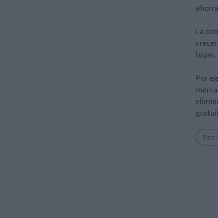
ahorra
La com
crecer
bajas.
Por ej
mercad
elimin
gratui
Fint