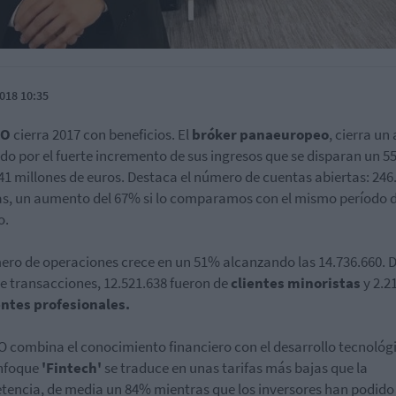
018 10:35
RO
cierra 2017 con beneficios. El
bróker panaeuropeo
, cierra un
o por el fuerte incremento de sus ingresos que se disparan un 
41 millones de euros. Destaca el número de cuentas abiertas: 246
s, un aumento del 67% si lo comparamos con el mismo período d
o.
ero de operaciones crece en un 51% alcanzando las 14.736.660. D
de transacciones, 12.521.638 fueron de
clientes minoristas
y 2.2
entes profesionales.
 combina el conocimiento financiero con el desarrollo tecnológ
enfoque
'Fintech'
se traduce en unas tarifas más bajas que la
encia, de media un 84% mientras que los inversores han podido