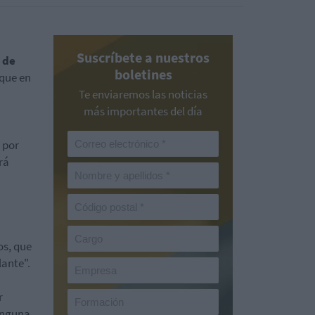
Suscríbete a nuestros
 de
boletines
 que en
Te enviaremos las noticias
más importantes del día
 por
rá
os, que
lante".
r
ninguna