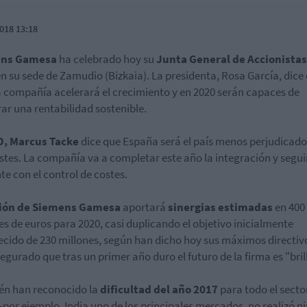
018 13:18
ens Gamesa
ha celebrado hoy su
Junta General de Accionistas
n su sede de Zamudio (Bizkaia). La presidenta, Rosa García, dice
a compañía acelerará el crecimiento y en 2020 serán capaces de
ar una rentabilidad sostenible.
, Marcus Tacke
dice que España será el país menos perjudicado
ustes. La compañía va a completar este año la integración y segui
te con el control de costes.
ión de Siemens Gamesa
aportará
sinergias estimadas
en 400
es de euros para 2020, casi duplicando el objetivo inicialmente
ecido de 230 millones, según han dicho hoy sus máximos directiv
egurado que tras un primer año duro el futuro de la firma es "bril
én han reconocido la
dificultad del año 2017
para todo el secto
 -por ejemplo, India uno de los principales mercados, no realizó 