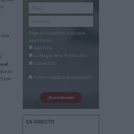
ns
Elige los boletines a los que
n una
suscribirte
*
Apertura
La Magia de la Publicidad
l
Claves ESG
a el
ejoras
Acepto la
política de privacidad
. *
25 por
¡Suscribirme!
EN DIRECTO