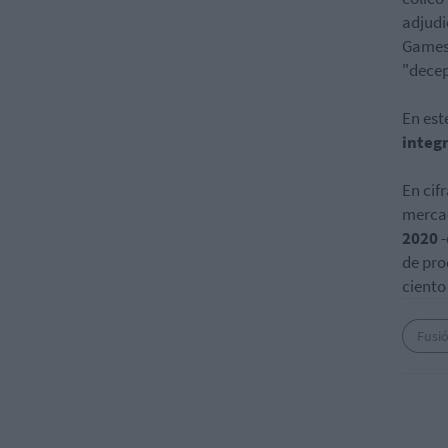
adjudi
Gamesa
"decep
En est
integ
En cif
merca
2020
-
de pro
ciento
Fusi