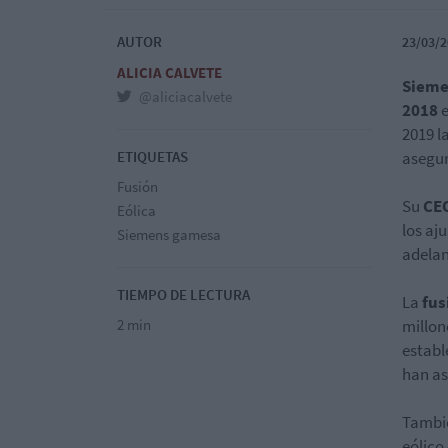
AUTOR
23/03/2
ALICIA CALVETE
Siem
@aliciacalvete
2018
e
2019 l
ETIQUETAS
asegur
Fusión
Su
CEO
Eólica
los aj
Siemens gamesa
adelan
TIEMPO DE LECTURA
La
fus
2 min
millon
establ
han as
Tambi
eólico