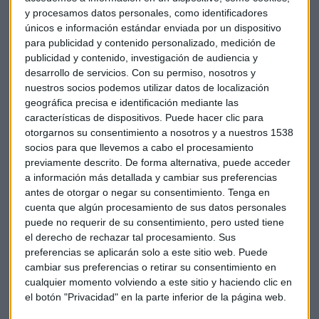
Actualmente
Aena tiene presencia en 16 aeropuertos
y procesamos datos personales, como identificadores
fuera de España,
destacando especialmente el aeropuerto
únicos e información estándar enviada por un dispositivo
para publicidad y contenido personalizado, medición de
londinense de Luton, del que controla el 51% del capital,
publicidad y contenido, investigación de audiencia y
infraestructura que ha aportado cerca de 59 millones de
desarrollo de servicios.
Con su permiso, nosotros y
euros al resultado de explotación (Ebitda) total anual de
nuestros socios podemos utilizar datos de localización
Aena.
geográfica precisa e identificación mediante las
características de dispositivos. Puede hacer clic para
Todo ello llevará a la compañía a registrar este año un
otorgarnos su consentimiento a nosotros y a nuestros 1538
incremento previsto del 5,5% en sus cifras de pasajeros,
socios para que llevemos a cabo el procesamiento
previamente descrito. De forma alternativa, puede acceder
superando los 250 millones registrados el pasado año, en
a información más detallada y cambiar sus preferencias
línea con la previsión de Aena.
antes de otorgar o negar su consentimiento.
Tenga en
cuenta que algún procesamiento de sus datos personales
La junta aprobó la distribución de un
dividendo de 6,5
puede no requerir de su consentimiento, pero usted tiene
euros brutos por acción con cargo a las cuentas de
el derecho de rechazar tal procesamiento. Sus
2017
, para su pago el próximo 19 de abril. Aena destinará
preferencias se aplicarán solo a este sitio web. Puede
975 millones a distribución del dividendo propuesto.
cambiar sus preferencias o retirar su consentimiento en
cualquier momento volviendo a este sitio y haciendo clic en
el botón "Privacidad" en la parte inferior de la página web.