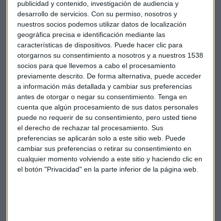
publicidad y contenido, investigación de audiencia y
en el mercado tecnológico de mayor crecimiento
desarrollo de servicios.
Con su permiso, nosotros y
mundial, al tiempo que se focaliza en retornos
nuestros socios podemos utilizar datos de localización
atractivos de la inversión.
geográfica precisa e identificación mediante las
características de dispositivos. Puede hacer clic para
Carlos Torres Vila, consejero delegado de BBVA, ha
otorgarnos su consentimiento a nosotros y a nuestros 1538
afirmado que “invirtiendo en Sinovation Fund IV, nos
socios para que llevemos a cabo el procesamiento
aseguramos de aprender y aproximarnos a algunas de
previamente descrito. De forma alternativa, puede acceder
a información más detallada y cambiar sus preferencias
las soluciones de inteligencia artificial en desarrollo
antes de otorgar o negar su consentimiento.
Tenga en
más prometedoras del mundo. Y lo podemos hacer a
cuenta que algún procesamiento de sus datos personales
través de una plataforma de inversión de alto
puede no requerir de su consentimiento, pero usted tiene
rendimiento con un sólido perfil de rentabilidad”.
el derecho de rechazar tal procesamiento. Sus
preferencias se aplicarán solo a este sitio web. Puede
cambiar sus preferencias o retirar su consentimiento en
cualquier momento volviendo a este sitio y haciendo clic en
el botón "Privacidad" en la parte inferior de la página web.
Suscríbete a nuestros boletines