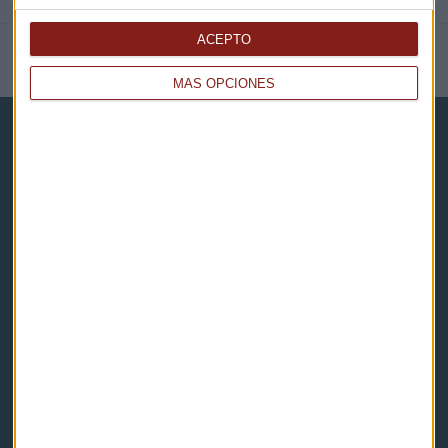
ACEPTO
NOTICIAS RELACIONADAS
MÁS OPCIONES
Capital Radio
Noticias
Eventos
Consultorios
Programas y podcasts