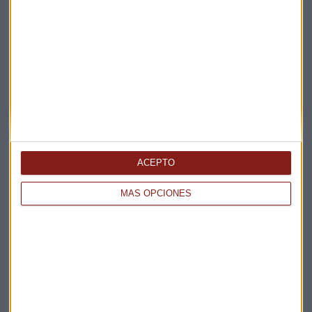
Elige los boletines a los que suscribirte
*
Apertura
La Magia de la Publicidad
Claves ESG
Acepto la
política de privacidad
. *
ACEPTO
¡Suscribirme!
MÁS OPCIONES
EN DIRECTO
@CAPITALRADIOB