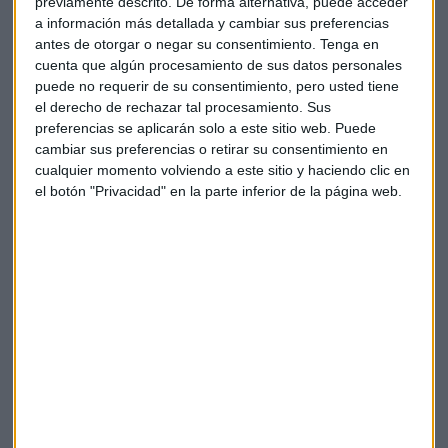
previamente descrito. De forma alternativa, puede acceder
Lloyds, Citi y UBS. Oliver cuenta con un MBA por la ESADE en
a información más detallada y cambiar sus preferencias
Barcelona y un máster de finanzas y bolsa de la Universidad
antes de otorgar o negar su consentimiento.
Tenga en
de Barcelona.
cuenta que algún procesamiento de sus datos personales
puede no requerir de su consentimiento, pero usted tiene
el derecho de rechazar tal procesamiento. Sus
Roberto Murgui inició su carrera en Lloyds Bank hace más
preferencias se aplicarán solo a este sitio web. Puede
de 30 años. Antes de incorporase a UBS en 2001 estuvo en
cambiar sus preferencias o retirar su consentimiento en
Citibank Private en Barcelona. Es licenciado en Finanzas por
cualquier momento volviendo a este sitio y haciendo clic en
la CUNEF.
el botón "Privacidad" en la parte inferior de la página web.
Josep Rocadembosch cuenta con más de 20 años de
experiencia en el sector de la banca privada en España,
donde ha trabajado en diferentes compañías como
Sabadell o BANIF antes de unirse a UBS en 2008.
Rocadembosch es licenciado en Ciencias Económicas y
Empresariales por la Universidad de Barcelona. Además,
cuenta con un máster en Ciencias de Gestión por la
Université de Valenciennes et du Hainaut-Cambrésis de
Francia y un máster en Finanzas Internacionales y
Tributación por la Université de Lille.