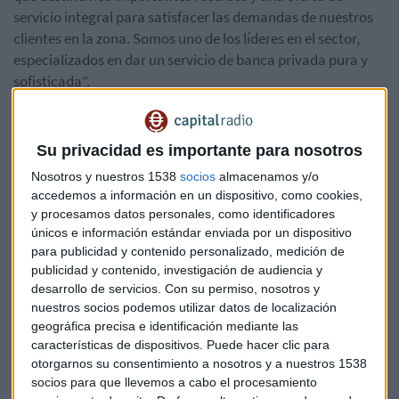
servicio integral para satisfacer las demandas de nuestros
clientes en la zona. Somos uno de los líderes en el sector,
especializados en dar un servicio de banca privada pura y
sofisticada”.
Carolina Martínez-Caro, directora general de Julius Baer
para Iberia, añadió: “Esta apertura responde al apetito que
Su privacidad es importante para nosotros
hemos detectado en la región catalana, que cada vez
Nosotros y nuestros 1538
socios
almacenamos y/o
demanda más un asesoramiento especializado como el que
accedemos a información en un dispositivo, como cookies,
ofrecemos nosotros. Lo que nos caracteriza en Julius Baer
y procesamos datos personales, como identificadores
es la especialización, dedicación y especial cuidado ofrecido
únicos e información estándar enviada por un dispositivo
a nuestros clientes. Así, a partir de ahora, podremos dar un
para publicidad y contenido personalizado, medición de
servicio aún más cercano a nuestros clientes de Cataluña”.
publicidad y contenido, investigación de audiencia y
desarrollo de servicios.
Con su permiso, nosotros y
Fichaje de un equipo de cuatro banqueros privados para la
nuestros socios podemos utilizar datos de localización
geográfica precisa e identificación mediante las
nueva oficina en Barcelona
características de dispositivos. Puede hacer clic para
José Ángel Oliver cuenta con más de 30 años de experiencia
otorgarnos su consentimiento a nosotros y a nuestros 1538
en diferentes entidades especializadas en la gestión de
socios para que llevemos a cabo el procesamiento
patrimonios, como Banif (Santander Private Banking),