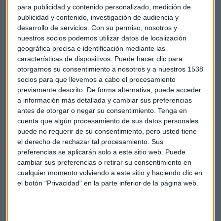
desarrollar al menos 20 microcredenciales y formar a 1.200
para publicidad y contenido personalizado, medición de
personas. “Este plan ha supuesto un gran espaldarazo a la
publicidad y contenido, investigación de audiencia y
desarrollo de servicios.
Con su permiso, nosotros y
propuesta de microcredenciales” apostillaba Caminero.
nuestros socios podemos utilizar datos de localización
geográfica precisa e identificación mediante las
Agustín Caminero: "La microcredencial, es
características de dispositivos. Puede hacer clic para
una credencial digital que se exporta en su
otorgarnos su consentimiento a nosotros y a nuestros 1538
socios para que llevemos a cabo el procesamiento
currículo de Europass
previamente descrito. De forma alternativa, puede acceder
Además del reto académico, la universidad ha enfrentado
a información más detallada y cambiar sus preferencias
desafíos tecnológicos y administrativos. “El estudiante que
antes de otorgar o negar su consentimiento.
Tenga en
cuenta que algún procesamiento de sus datos personales
completa la microcredencial, no solamente tiene un
puede no requerir de su consentimiento, pero usted tiene
diploma, lo que tiene es una credencial digital que se
el derecho de rechazar tal procesamiento. Sus
exporta en su currículo de Europass”.
preferencias se aplicarán solo a este sitio web. Puede
cambiar sus preferencias o retirar su consentimiento en
Colaboración público-privada: UNED y CEOE
cualquier momento volviendo a este sitio y haciendo clic en
el botón "Privacidad" en la parte inferior de la página web.
La UNED ha firmado convenios con instituciones públicas y
privadas, incluyendo la CEOE, para desarrollar contenidos
formativos alineados con las necesidades del mercado. “La