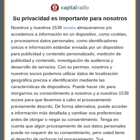
escribir una misiva dirigida a Bruselas para pedir más
ambición en la descarbonización de la economía europea.
Ahora, tras presentar el nuevo Pacto Verde, Blasco
Su privacidad es importante para nosotros
considera que es "un gran paso".
Nosotros y nuestros 1538
socios
almacenamos y/o
accedemos a información en un dispositivo, como cookies,
"
La Comisión ha tomado una decisión muy valiente
. En
y procesamos datos personales, como identificadores
un momento en el que europa se estaba desindustrializando
únicos e información estándar enviada por un dispositivo
practicamente, buscar ventajas competitivas en los
para publicidad y contenido personalizado, medición de
sectores críticos, corazón del sistema industrial europeo era
publicidad y contenido, investigación de audiencia y
difícil", señala.
desarrollo de servicios.
Con su permiso, nosotros y
nuestros socios podemos utilizar datos de localización
geográfica precisa e identificación mediante las
Sin embargo, considera que "han encontrado una fórmula:
características de dispositivos. Puede hacer clic para
transformar el tejido industrial en una economía
otorgarnos su consentimiento a nosotros y a nuestros 1538
descarbonizada y verde". Celebra que desde la Unión
socios para que llevemos a cabo el procesamiento
Europea se quiera "dotar al sector industrial europeo de una
previamente descrito. De forma alternativa, puede acceder
ventaja que la digitalización no nos va a dar porque
las
a información más detallada y cambiar sus preferencias
grandes multinacionales digitales no están en Europa
".
antes de otorgar o negar su consentimiento.
Tenga en
cuenta que algún procesamiento de sus datos personales
No obstante, para el experto "
todavía falta una milla
, la
puede no requerir de su consentimiento, pero usted tiene
el derecho de rechazar tal procesamiento. Sus