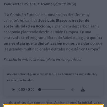
15/07/2021 19:05 (ACTUALIZADO 16/07/2021 08:06)
"La Comisión Europea ha tomado una decisión muy
valiente". Así califica
José Luis Blasco, director de
sostenibilidad en Acciona
, el plan para descarbonizar la
economía planteado desde la Unión Europea. En una
entrevista en el programa Mercado Abierto asegura que "
es
una ventaja que la digitalización no nos va a dar
porque
las grandes multinacionales digitales no están en Europa".
Escucha la entrevista completa en este podcast.
Acciona sobre el plan verde de la UE: La Comisión ha sido valiente,
es una oportunidad
Junto a otras diez compañías, Acciona tomó la iniciativa de