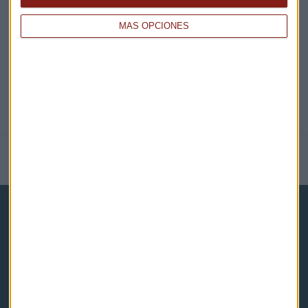
@CAPITALRADIOB
MÁS OPCIONES
NOTICIAS RELACIONADAS
Capital Radio