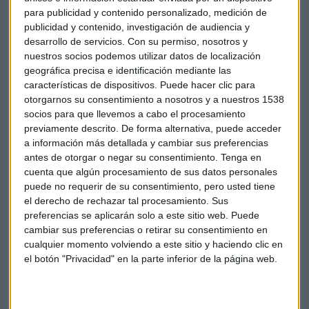
para publicidad y contenido personalizado, medición de
periodo, supone un 34.3% menos que en el primer trimestre
publicidad y contenido, investigación de audiencia y
del año pasado. Energía ha sido la división con mayor
desarrollo de servicios.
Con su permiso, nosotros y
inversión en el periodo, con 41 millones.
nuestros socios podemos utilizar datos de localización
geográfica precisa e identificación mediante las
En Capital Radio, Julián Coca, de Alinea Global ha analizado
características de dispositivos. Puede hacer clic para
estos resultados:
otorgarnos su consentimiento a nosotros y a nuestros 1538
socios para que llevemos a cabo el procesamiento
previamente descrito. De forma alternativa, puede acceder
a información más detallada y cambiar sus preferencias
antes de otorgar o negar su consentimiento.
Tenga en
cuenta que algún procesamiento de sus datos personales
puede no requerir de su consentimiento, pero usted tiene
el derecho de rechazar tal procesamiento. Sus
preferencias se aplicarán solo a este sitio web. Puede
cambiar sus preferencias o retirar su consentimiento en
cualquier momento volviendo a este sitio y haciendo clic en
el botón "Privacidad" en la parte inferior de la página web.
Descárgate ya la
app de Capital Radio para Android