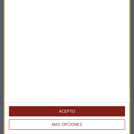
Elige los boletines a los que suscribirte
*
Apertura
La Magia de la Publicidad
Claves ESG
Acepto la
política de privacidad
. *
¡Suscribirme!
EN DIRECTO
@CAPITALRADIOB
ACEPTO
MÁS OPCIONES