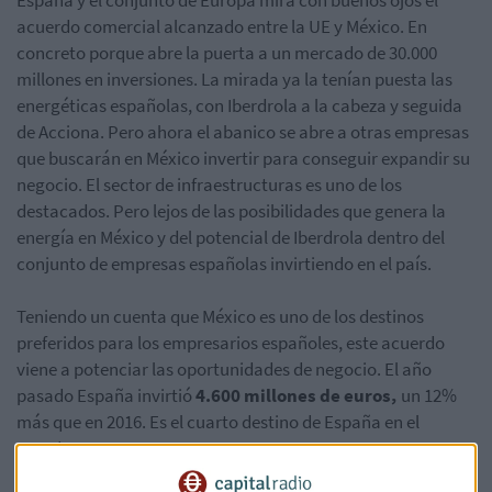
acuerdo comercial alcanzado entre la UE y México. En
concreto porque abre la puerta a un mercado de 30.000
millones en inversiones. La mirada ya la tenían puesta las
energéticas españolas, con Iberdrola a la cabeza y seguida
de Acciona. Pero ahora el abanico se abre a otras empresas
que buscarán en México invertir para conseguir expandir su
negocio. El sector de infraestructuras es uno de los
destacados. Pero lejos de las posibilidades que genera la
energía en México y del potencial de Iberdrola dentro del
conjunto de empresas españolas invirtiendo en el país.
Teniendo un cuenta que México es uno de los destinos
preferidos para los empresarios españoles, este acuerdo
viene a potenciar las oportunidades de negocio. El año
pasado España invirtió
4.600 millones de euros,
un 12%
más que en 2016. Es el cuarto destino de España en el
mundo.