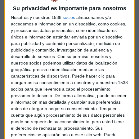
Su privacidad es importante para nosotros
Nosotros y nuestros 1538
socios
almacenamos y/o
accedemos a información en un dispositivo, como cookies,
y procesamos datos personales, como identificadores
únicos e información estándar enviada por un dispositivo
para publicidad y contenido personalizado, medición de
publicidad y contenido, investigación de audiencia y
desarrollo de servicios.
Con su permiso, nosotros y
nuestros socios podemos utilizar datos de localización
geográfica precisa e identificación mediante las
características de dispositivos. Puede hacer clic para
otorgarnos su consentimiento a nosotros y a nuestros 1538
socios para que llevemos a cabo el procesamiento
previamente descrito. De forma alternativa, puede acceder
a información más detallada y cambiar sus preferencias
Por ello Iberdrola está analizando las distintas opciones que
antes de otorgar o negar su consentimiento.
Tenga en
cuenta que algún procesamiento de sus datos personales
genera para la compañía el nuevo tratado y
puede no requerir de su consentimiento, pero usted tiene
las posibilidades que le proporciona. De entrada,
el derecho de rechazar tal procesamiento. Sus
Iberdrola ya ha puesto en marcha la inversión de 400
preferencias se aplicarán solo a este sitio web. Puede
millones de dólares en la construcción de tres parques