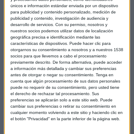
apuntaba a modo de sentencia.
únicos e información estándar enviada por un dispositivo
para publicidad y contenido personalizado, medición de
La importancia de la innovación
publicidad y contenido, investigación de audiencia y
desarrollo de servicios.
Con su permiso, nosotros y
Uno de los grandes retos de las empresas familiares es
nuestros socios podemos utilizar datos de localización
desarrollar una cultura emprendedora que vaya más allá de
geográfica precisa e identificación mediante las
la generación fundadora. La innovación no se limita a la
características de dispositivos. Puede hacer clic para
adopción de tecnología, sino que abarca nuevos modelos de
otorgarnos su consentimiento a nosotros y a nuestros 1538
trabajo, gestión de talento y transformación de la propia
socios para que llevemos a cabo el procesamiento
previamente descrito. De forma alternativa, puede acceder
cultura empresarial.
a información más detallada y cambiar sus preferencias
antes de otorgar o negar su consentimiento.
Tenga en
Manuel Bermejo: "En la empresa familiar
cuenta que algún procesamiento de sus datos personales
se hace imprescindible un liderazgo que
puede no requerir de su consentimiento, pero usted tiene
el derecho de rechazar tal procesamiento. Sus
equilibre la tradición con la innovación"
preferencias se aplicarán solo a este sitio web. Puede
“Para fomentar la innovación de manera estructurada,
cambiar sus preferencias o retirar su consentimiento en
muchas empresas han institucionalizado el proceso
cualquier momento volviendo a este sitio y haciendo clic en
el botón "Privacidad" en la parte inferior de la página web.
emprendedor mediante modelos de
emprendimiento
corporativo”
nos explicaba el experto y apostillaba,