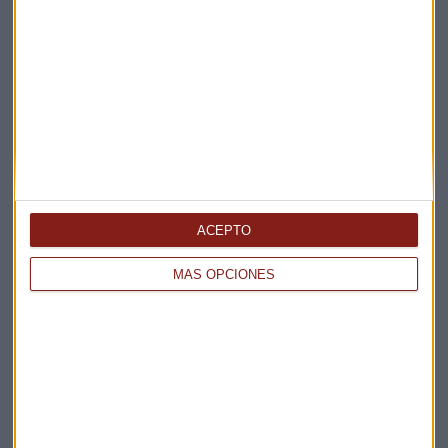
ACEPTO
MÁS OPCIONES
Elige los boletines a los que suscribirte
*
Apertura
La Magia de la Publicidad
Claves ESG
Acepto la
política de privacidad
. *