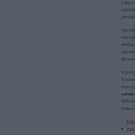
Lejos 
contab
pendie
Uno de
mes de
embarg
sacado
de me
A prin
fronte
mascot
cane
600 mi
todaví
Indi
perr