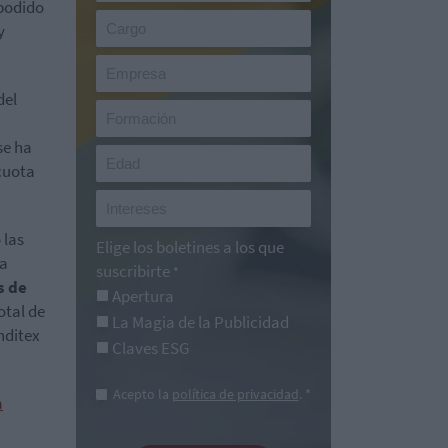
 podido
y
del
se ha
cuota
 las
Elige los boletines a los que
ra
suscribirte
*
s de
Apertura
otal de
La Magia de la Publicidad
nditex
Claves ESG
Acepto la
política de privacidad
. *
a