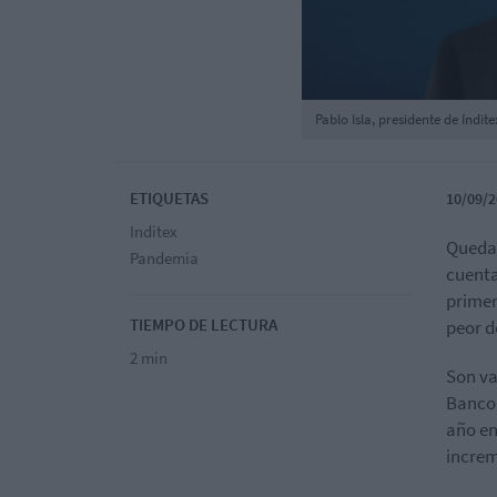
Pablo Isla, presidente de Indite
ETIQUETAS
10/09/2
Inditex
Quedan
Pandemia
cuenta
primer
TIEMPO DE LECTURA
peor d
2 min
Son va
Banco 
año en
increm