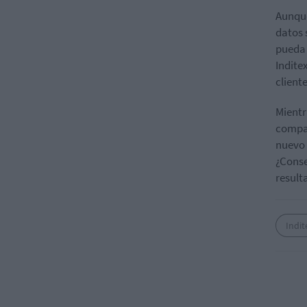
Aunqu
datos 
pueda 
Indite
client
Mientr
compañ
nuevo 
¿Conse
result
Indit