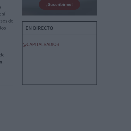
¡Suscribirme!
s
 sí
esos de
los
EN DIRECTO
@CAPITALRADIOB
 de
ón
.