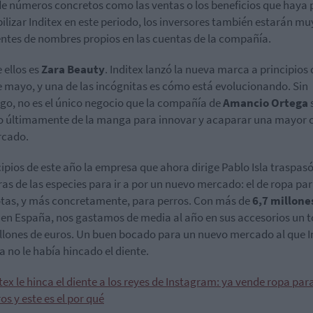
de números concretos como las ventas o los beneficios que haya
ilizar Inditex en este periodo, los inversores también estarán mu
ntes de nombres propios en las cuentas de la compañía.
 ellos es
Zara Beauty
. Inditex lanzó la nueva marca a principios 
 mayo, y una de las incógnitas es cómo está evolucionando. Sin
o, no es el único negocio que la compañía de
Amancio Ortega
 últimamente de la manga para innovar y acaparar una mayor 
rcado.
cipios de este año la empresa que ahora dirige Pablo Isla traspasó
ras de las especies para ir a por un nuevo mercado: el de ropa pa
as, y más concretamente, para perros. Con más de
6,7 millone
s
en España, nos gastamos de media al año en sus accesorios un t
llones de euros. Un buen bocado para un nuevo mercado al que I
a no le había hincado el diente.
tex le hinca el diente a los reyes de Instagram: ya vende ropa par
os y este es el por qué