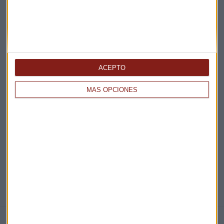
Acepto la
política de privacidad
. *
¡Suscribirme!
ACEPTO
EN DIRECTO
MÁS OPCIONES
@CAPITALRADIOB
NOTICIAS RELACIONADAS