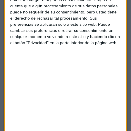
Estos programas, que en un principio, se instalaban de
cuenta que algún procesamiento de sus datos personales
forma tradicional mediante un CD, ahora están en la nube y
puede no requerir de su consentimiento, pero usted tiene
sólo pueden obtenerse mediante suscripción a Adobe
el derecho de rechazar tal procesamiento. Sus
Creative Cloud. También forma parte de esa estrategia de
preferencias se aplicarán solo a este sitio web. Puede
trasladarlo todo a la nube Document Cloud. Escuchamos a
cambiar sus preferencias o retirar su consentimiento en
cualquier momento volviendo a este sitio y haciendo clic en
Shantanu Narayen:
el botón "Privacidad" en la parte inferior de la página web.
Document Cloud es fundamental en la transformación de
papel a digital en los procesos de documentos. Más de 6000
millones de transacciones de firmas digitales y electrónicas
se procesan cada año a través de Document Cloud.
Entidades como el Royal Bank of Scottland, Scottrade o
NetApp se basan en Document Cloud y Adobe Sign para
firmas electrónicas rápidas, seguras y móviles.