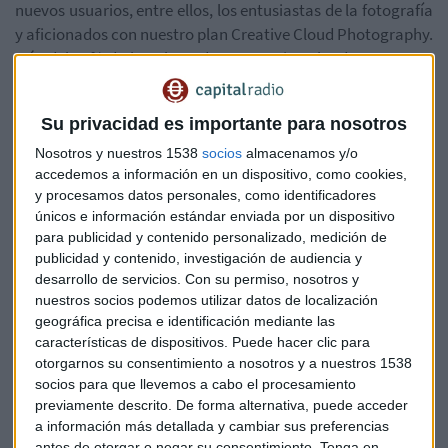
nuevos usuarios, entre ellos, los entusiastas de la fotografía
y aficionados con nuestro plan Creative Cloud Photography.
Más del 30% de los abonados a Creative Cloud son nuevos
en Adobe, y muchos llegan a nosotros a través de nuestras
apps móviles. Hasta la fecha, más de 23 millones de los
Su privacidad es importante para nosotros
nuevos usuarios de Adobe se han creado a través de
nuestras apps móviles.
Nosotros y nuestros 1538
socios
almacenamos y/o
accedemos a información en un dispositivo, como cookies,
y procesamos datos personales, como identificadores
únicos e información estándar enviada por un dispositivo
Aunque ahora todo esto del negocio
cloud
nos suena cada
para publicidad y contenido personalizado, medición de
vez más familiar, nada tiene que ver con los inicios de
publicidad y contenido, investigación de audiencia y
Adobe. La compañía dio sus primeros pasos a finales de los
desarrollo de servicios.
Con su permiso, nosotros y
años 80, cuando lanzó al mercado Adobe Illustrator, un
nuestros socios podemos utilizar datos de localización
programa que pronto se convirtió en la referencia de los
geográfica precisa e identificación mediante las
profesionales gráficos. Pocos años después, a principios de
características de dispositivos. Puede hacer clic para
otorgarnos su consentimiento a nosotros y a nuestros 1538
los 90, salió uno de sus productos insignia: Adobe
socios para que llevemos a cabo el procesamiento
Photoshop.
previamente descrito. De forma alternativa, puede acceder
a información más detallada y cambiar sus preferencias
antes de otorgar o negar su consentimiento.
Tenga en