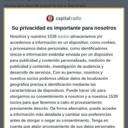
municipio deje de pagar la luz a
Iberdrola
.
Por su parte, la eléctrica decidió responder públicamente.
Entre otras cosas, se mostró sorprendida al asegurar que la
Su privacidad es importante para nosotros
tarifa del ayuntamiento de
Batres
no está sujeta a la
Nosotros y nuestros 1538
socios
almacenamos y/o
volatilidad diaria
y que su precio es tres veces menor que
accedemos a información en un dispositivo, como cookies,
el que cotiza el mercado hoy. No contenta con eso, la
y procesamos datos personales, como identificadores
compañía también ha desvelado que el consistorio
únicos e información estándar enviada por un dispositivo
madrileño
le debe 50.000 euros por deudas de años
para publicidad y contenido personalizado, medición de
anteriores
.
publicidad y contenido, investigación de audiencia y
desarrollo de servicios.
Con su permiso, nosotros y
Así,
Iberdrola
deja clara su postura: no está de acuerdo con
nuestros socios podemos utilizar datos de localización
geográfica precisa e identificación mediante las
la decisión del alcalde. En el caso de que la compañía
características de dispositivos. Puede hacer clic para
decidiera tomar cartas en el asunto, podría llevar el caso a
otorgarnos su consentimiento a nosotros y a nuestros 1538
los tribunales pero no cortar el suministro eléctrico al
socios para que llevemos a cabo el procesamiento
municipio, según informa el diario
Público
.
previamente descrito. De forma alternativa, puede acceder
a información más detallada y cambiar sus preferencias
No obstante, la deuda que tiene el consistorio con la
antes de otorgar o negar su consentimiento.
Tenga en
compañía supone tan solo el 0,002% de lo que ganó
cuenta que algún procesamiento de sus datos personales