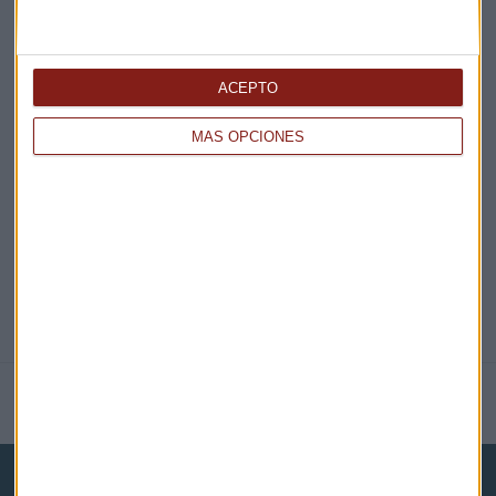
¡Suscribirme!
ACEPTO
EN DIRECTO
MÁS OPCIONES
@CAPITALRADIOB
NOTICIAS RELACIONADAS