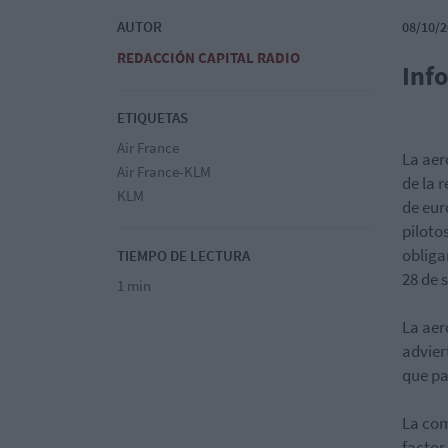
AUTOR
08/10/2
REDACCIÓN CAPITAL RADIO
Inf
ETIQUETAS
Air France
La aer
Air France-KLM
de la 
KLM
de eur
piloto
obliga
TIEMPO DE LECTURA
28 de 
1 min
La aer
advier
que pa
La com
factor