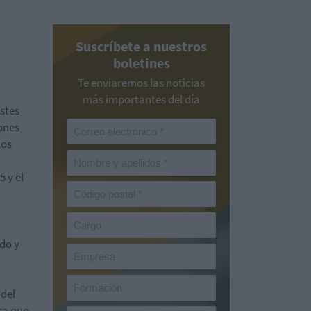
Suscríbete a nuestros
boletines
Te enviaremos las noticias
más importantes del día
stes
lones
los
5 y el
y
ado y
 del
ra que