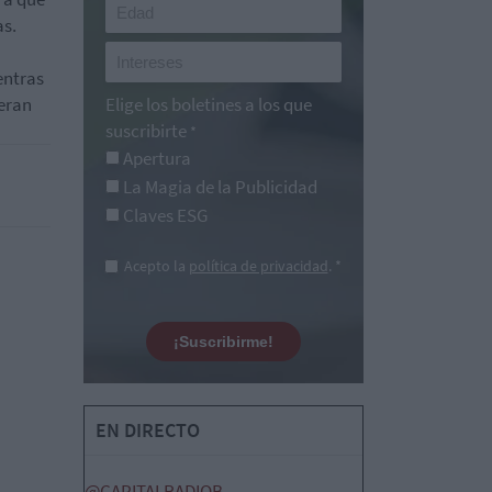
as.
entras
peran
Elige los boletines a los que
suscribirte
*
Apertura
La Magia de la Publicidad
Claves ESG
Acepto la
política de privacidad
. *
¡Suscribirme!
EN DIRECTO
@CAPITALRADIOB