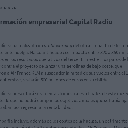
014 07:24
ormación empresarial Capital Radio
olínea ha realizado un
profit warning
debido al impacto de los co
reciente huelga. Ha cuantificado ese impacto entre 320 a 350 mil
os en los resultados operativos del tercer trimestre. Los paros de 
s contra el proyecto de lanzar una aerolínea de bajo coste, que
ron a Air France KLM a suspender la mitad de sus vuelos entre el 1
septiembre, restarán 500 millones de euros en su ebitda.
olínea presentará sus cuentas trimestrales a finales de este mes 
te de que no podrá cumplir los objetivos anuales que se había fij
saban por regresar a la rentabilidad.
pañía incluye, además de los costes de la huelga, un detrimento
 de ocupación de 1 o 2 puntos porcentuales. Air France-KLM espe