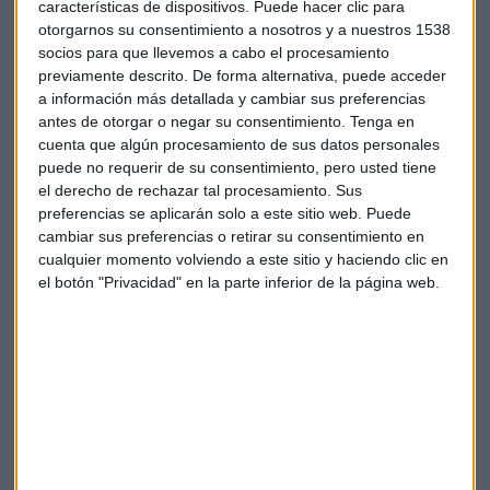
Las pernoctaciones hoteleras han caído
más de un 1% en
características de dispositivos. Puede hacer clic para
el mes de julio. Uno de los culpables: el alquiler de viviendas
otorgarnos su consentimiento a nosotros y a nuestros 1538
socios para que llevemos a cabo el procesamiento
para uso turístico, un mercado en auge.
previamente descrito. De forma alternativa, puede acceder
a información más detallada y cambiar sus preferencias
Y aquí viene el debate: ¿Las plataformas de economía
antes de otorgar o negar su consentimiento.
Tenga en
colaborativa como Airbnb le quitan cuota de mercado a los
cuenta que algún procesamiento de sus datos personales
hoteles de forma justa?
"Lo de
Airbnb
no es economía
puede no requerir de su consentimiento, pero usted tiene
colaborativa,
es economía sumergida
y competencia
el derecho de rechazar tal procesamiento. Sus
desleal para los hoteles, porque
no cumplen las mismas
preferencias se aplicarán solo a este sitio web. Puede
cambiar sus preferencias o retirar su consentimiento en
leyes", asegura Fernando Fraile, director general del ICTE.
cualquier momento volviendo a este sitio y haciendo clic en
el botón "Privacidad" en la parte inferior de la página web.
Rosa Guirado, experta en economía colaborativa, sale en
defensa: "Hay que darle al ciudadano la libertad de poder
elegir entre un Aribnb o un hotel, no es más que un juego de
oferta y demanda".
Pero claro, quien opta por una plataforma como Airbnb es,
sobre todo, porque alquilar un piso o una habitación sale
más barato que pasar la noche en un hotel.
"Si al precio de