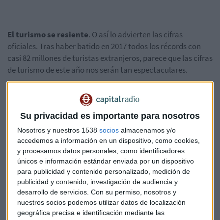
El turismo se resiente
. O así lo advierten las cifras
oficiales. Tras haber batido en 2017 todos los récords con
casi 82 millones de turistas extranjeros, parece que las cifras
de turismo de este año nos serán tan espectaculares.
Por primera vez en diez años,
el PIB turístico en
2018 crecerá menos que el conjunto de la economía
Su privacidad es importante para nosotros
española
: un 2'6% frente al 2'7% del PIB general. La caída
de la demanda extranjera es uno de los motivos.
Turquía y
Nosotros y nuestros 1538
socios
almacenamos y/o
Egipto han recuperado el terreno perdido en el
accedemos a información en un dispositivo, como cookies,
mediterráneo y le han quitado turistas a España, en especial
y procesamos datos personales, como identificadores
únicos e información estándar enviada por un dispositivo
de Reino Unido y Alemania, los dos países que más turistas
para publicidad y contenido personalizado, medición de
nos traen.
El otro motivo: la caída de la demanda española.
publicidad y contenido, investigación de audiencia y
Tanto por el descenso del consumo como por un clima
desarrollo de servicios.
Con su permiso, nosotros y
menos apetecible para las escapadas.
nuestros socios podemos utilizar datos de localización
geográfica precisa e identificación mediante las