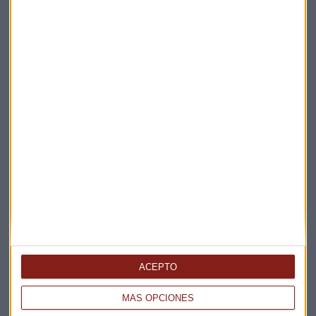
Elige los boletines a los que suscribirte
*
Apertura
La Magia de la Publicidad
Claves ESG
ACEPTO
Acepto la
política de privacidad
. *
MÁS OPCIONES