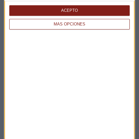
ACEPTO
MÁS OPCIONES
Elige los boletines a los que suscribirte
*
Apertura
La Magia de la Publicidad
Claves ESG
Acepto la
política de privacidad
. *
¡Suscribirme!