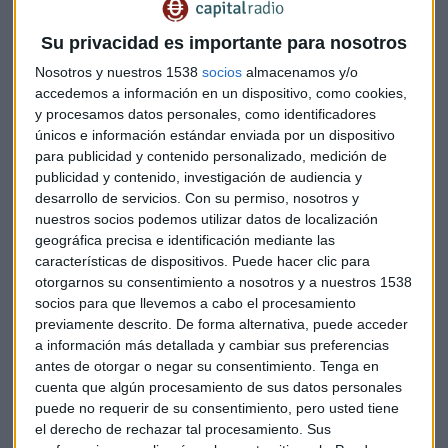
torno a
seis ejes
: tres sociales y tres medioambientales. En
el ámbito social, la compañía ha puesto el foco en promover
Su privacidad es importante para nosotros
la buena alimentación en
colectivos vulnerables
a través
Nosotros y nuestros 1538
socios
almacenamos y/o
de su fundación, que acaba de aprobar cuatro proyectos
accedemos a información en un dispositivo, como cookies,
destinados a ayudar a las personas más vulnerables a tener
y procesamos datos personales, como identificadores
acceso a una alimentación saludable y de calidad. Además,
únicos e información estándar enviada por un dispositivo
para publicidad y contenido personalizado, medición de
trabajan en la recuperación de especies de la mano de
publicidad y contenido, investigación de audiencia y
organizaciones en cada uno de los territorios donde
desarrollo de servicios.
Con su permiso, nosotros y
desarrollan su actividad.
nuestros socios podemos utilizar datos de localización
geográfica precisa e identificación mediante las
Fernández explica cómo la compañía ha convertido la
características de dispositivos. Puede hacer clic para
sostenibilidad en uno de sus ejes estratégicos
otorgarnos su consentimiento a nosotros y a nuestros 1538
fundamentales. "En el año 2022 se definió una visión a largo
socios para que llevemos a cabo el procesamiento
plazo: 2022-2032. Y esta visión reza de la siguiente manera:
previamente descrito. De forma alternativa, puede acceder
a información más detallada y cambiar sus preferencias
'
Comer bien, vivir mejor, cuidando el planeta
'".
antes de otorgar o negar su consentimiento.
Tenga en
cuenta que algún procesamiento de sus datos personales
Alcampo cuenta con 425 artículos de
puede no requerir de su consentimiento, pero usted tiene
marca propia etiquetados en braille
el derecho de rechazar tal procesamiento. Sus