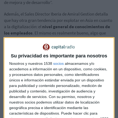
de mejora y de desarrollo”.
Además, el Sales Director Iberia de Amiral Gestion detalla
que hay otra gran tendencia por explotar en Asia en cuanto
a la digitalización: el
nivel general de conocimientos de
los empleados
. El mismo es realmente bueno, algo que
aumenta la capacidad de exportación.
Lo más importante, es que ese gran nivel de conocimientos
Su privacidad es importante para nosotros
técnicos “permitirá llevar a cabo un desarrollo mucho
más
saludable y más sostenible
que la fabricación de
Nosotros y nuestros 1538
socios
almacenamos y/o
productos a bajo coste, que es de lo que viven a día de hoy
accedemos a información en un dispositivo, como cookies,
y procesamos datos personales, como identificadores
esos países”.
únicos e información estándar enviada por un dispositivo
para publicidad y contenido personalizado, medición de
Hay muchas mentes brillantes en países como la India,
publicidad y contenido, investigación de audiencia y
Vietnam, Tailandia… Y eso hará que “el crecimiento futuro
desarrollo de servicios.
Con su permiso, nosotros y
en Asia se base en
aportar un valor añadido a la sociedad
nuestros socios podemos utilizar datos de localización
a través de sistemas o productos digitales”.
geográfica precisa e identificación mediante las
características de dispositivos. Puede hacer clic para