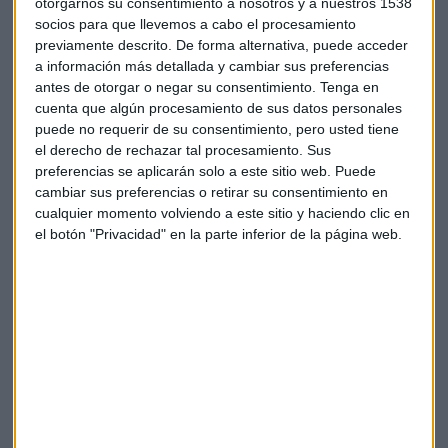
La canalización de las tendencias
otorgarnos su consentimiento a nosotros y a nuestros 1538
socios para que llevemos a cabo el procesamiento
asiáticas
previamente descrito. De forma alternativa, puede acceder
a información más detallada y cambiar sus preferencias
Amiral Gestion dispone de dos fondos que invierten a nivel
antes de otorgar o negar su consentimiento.
Tenga en
global en Asia, el
Sextant Autour du Monde
, que es un
cuenta que algún procesamiento de sus datos personales
fondo de renta variable global flexible y el
Sextant Grand
puede no requerir de su consentimiento, pero usted tiene
Large,
un fondo mixto flexible global que Borja identifica
el derecho de rechazar tal procesamiento. Sus
como “el buque insignia de Amiral Gestion”.
preferencias se aplicarán solo a este sitio web. Puede
cambiar sus preferencias o retirar su consentimiento en
La compañía busca identificar ideas con un
potencial de
cualquier momento volviendo a este sitio y haciendo clic en
revalorización
suficiente a precios que ofrezcan un margen
el botón "Privacidad" en la parte inferior de la página web.
de seguridad para incorporarlas a la cartera.
A nivel regional, Amiral apuesta por compañías “que
presenten valoraciones atractivas, y donde más se están
identificando es en
Asia y en Europa
”.
La compañía, además, está aprovechando la
oficina de
análisis
de la que dispone en Singapur en la que cuenta con
cinco analistas de la región. Esto permite el poder tener