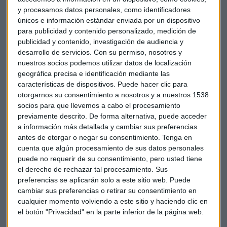
algún nuevo TLTRO, estas líneas de crédito, sólo porque el
y procesamos datos personales, como identificadores
actual va a vencer el próximo año. Pero los bancos
únicos e información estándar enviada por un dispositivo
necesitan posicionarse ya este año. Y esto puede ser clave
para publicidad y contenido personalizado, medición de
publicidad y contenido, investigación de audiencia y
para ellos a la hora de poner fin a los crecientes costes de
desarrollo de servicios.
Con su permiso, nosotros y
financiación.
nuestros socios podemos utilizar datos de localización
geográfica precisa e identificación mediante las
Y el tercer riesgo/oportunidad que vemos se refiere a la
características de dispositivos. Puede hacer clic para
política. Creemos que la política dominará de nuevo el
otorgarnos su consentimiento a nosotros y a nuestros 1538
entorno global. Hay importantes plazos en Europa, con las
socios para que llevemos a cabo el procesamiento
elecciones europeas, los cambios en el gobierno del BCE, las
previamente descrito. De forma alternativa, puede acceder
a información más detallada y cambiar sus preferencias
elecciones en India… Veremos cómo evoluciona la situación
antes de otorgar o negar su consentimiento.
Tenga en
de México y Brasil con sus nuevos líderes políticos.
cuenta que algún procesamiento de sus datos personales
puede no requerir de su consentimiento, pero usted tiene
Estos tres ingredientes van a interaccionar y,
el derecho de rechazar tal procesamiento. Sus
definitivamente, son los que darán forma a los mercados
preferencias se aplicarán solo a este sitio web. Puede
financieros e influirán sobre nuestras inversiones de este
cambiar sus preferencias o retirar su consentimiento en
año.
cualquier momento volviendo a este sitio y haciendo clic en
el botón "Privacidad" en la parte inferior de la página web.