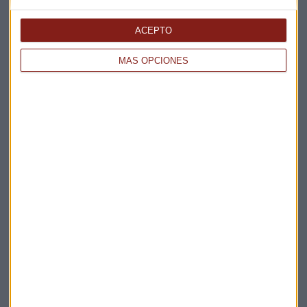
Elige los boletines a los que suscribirte
*
Apertura
ACEPTO
La Magia de la Publicidad
Claves ESG
MÁS OPCIONES
Acepto la
política de privacidad
. *
¡Suscribirme!
EN DIRECTO
@CAPITALRADIOB