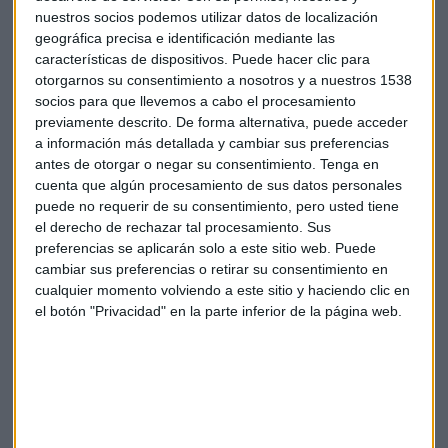
nuestros socios podemos utilizar datos de localización
Los CEO españoles avanzan hacia la adopción de la IA
geográfica precisa e identificación mediante las
generativa, aunque persisten las dudas sobre el impacto en
características de dispositivos. Puede hacer clic para
los empleados y la cultura y Gobernado afirma "dos tercios
otorgarnos su consentimiento a nosotros y a nuestros 1538
de los CEOs empujan para que se incorpore la IA y para
socios para que llevemos a cabo el procesamiento
mantener la mentalidad de innovación".
previamente descrito. De forma alternativa, puede acceder
a información más detallada y cambiar sus preferencias
"Si sienten los empleados que son participes del cambio
antes de otorgar o negar su consentimiento.
Tenga en
cuenta que algún procesamiento de sus datos personales
introducido por la IA, es mas fácil el éxito" sentencia Ana.
puede no requerir de su consentimiento, pero usted tiene
el derecho de rechazar tal procesamiento. Sus
" Estamos creando una nueva division de talento" y nuestra
preferencias se aplicarán solo a este sitio web. Puede
invitada apunta "la plantilla se incrementará por la entrada
cambiar sus preferencias o retirar su consentimiento en
de la IA en un 6% en los próximos años".
cualquier momento volviendo a este sitio y haciendo clic en
el botón "Privacidad" en la parte inferior de la página web.
Las reticencias se superan porque si se trabaja de forma
conjunta "el 65% de los CEO`s piensa que el éxito se centra
en que la colaboracion y armonía del CIO y el CFO sea total."
El 58% de los CEO encuestados en España (un 63% a nivel
global) afirma que sus equipos cuentan con las habilidades