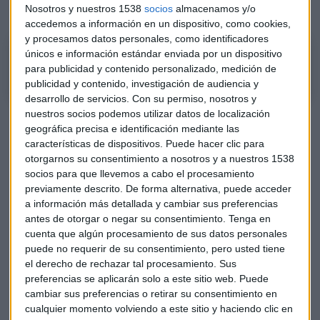
2017.
Nosotros y nuestros 1538
socios
almacenamos y/o
accedemos a información en un dispositivo, como cookies,
y procesamos datos personales, como identificadores
¿Qué pasa con General Electric?
únicos e información estándar enviada por un dispositivo
para publicidad y contenido personalizado, medición de
publicidad y contenido, investigación de audiencia y
desarrollo de servicios.
Con su permiso, nosotros y
nuestros socios podemos utilizar datos de localización
La compañía resalta la profesionalidad e integridad de los
geográfica precisa e identificación mediante las
informes financieros de la empresa.​ Pese a ello,
Markopolos
características de dispositivos. Puede hacer clic para
cree que las cuentas pueden ser falsas
y añade que
otorgarnos su consentimiento a nosotros y a nuestros 1538
reflejan pérdidas que irán a más si se mantiene, también
socios para que llevemos a cabo el procesamiento
encuentra incongruencias en las cuentas de su compañía de
previamente descrito. De forma alternativa, puede acceder
gas y petróleo
Baker Hughes
. Además, denuncia que
a información más detallada y cambiar sus preferencias
antes de otorgar o negar su consentimiento.
Tenga en
General Electric ha modificado sus informes a lo largo
cuenta que algún procesamiento de sus datos personales
de varios años
y que es solo perceptible al leer los informes
puede no requerir de su consentimiento, pero usted tiene
de, al menos, una década, como explica en la web
el derecho de rechazar tal procesamiento. Sus
www.gefraud.com
, donde publica toda la investigación
preferencias se aplicarán solo a este sitio web. Puede
sobre este posible fraude.
cambiar sus preferencias o retirar su consentimiento en
cualquier momento volviendo a este sitio y haciendo clic en