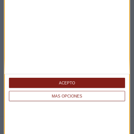
Acepto la
política de privacidad
. *
¡Suscribirme!
EN DIRECTO
@CAPITALRADIOB
ACEPTO
MÁS OPCIONES
NOTICIAS RELACIONADAS