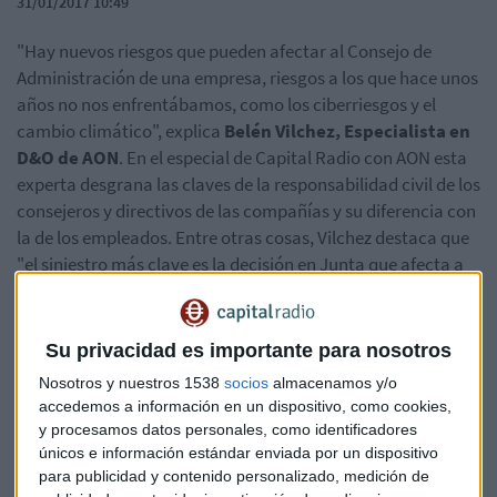
31/01/2017 10:49
"Hay nuevos riesgos que pueden afectar al Consejo de
Administración de una empresa, riesgos a los que hace unos
años no nos enfrentábamos, como los ciberriesgos y el
cambio climático", explica
Belén Vilchez, Especialista en
D&O de AON
. En el especial de Capital Radio con AON esta
experta desgrana las claves de la responsabilidad civil de los
consejeros y directivos de las compañías y su diferencia con
la de los empleados. Entre otras cosas, Vilchez destaca que
"el siniestro más clave es la decisión en Junta que afecta a
un accionista" y que
las decisiones más complicadas se
toman en momentos de crisis
y "ahí se generan muchos
perjuicios".
Su privacidad es importante para nosotros
Nosotros y nuestros 1538
socios
almacenamos y/o
accedemos a información en un dispositivo, como cookies,
y procesamos datos personales, como identificadores
únicos e información estándar enviada por un dispositivo
para publicidad y contenido personalizado, medición de