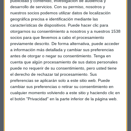
publicidad y contenido, investigación de audiencia y
desarrollo de servicios.
Con su permiso, nosotros y
nuestros socios podemos utilizar datos de localización
geográfica precisa e identificación mediante las
características de dispositivos. Puede hacer clic para
otorgarnos su consentimiento a nosotros y a nuestros 1538
socios para que llevemos a cabo el procesamiento
previamente descrito. De forma alternativa, puede acceder
a información más detallada y cambiar sus preferencias
antes de otorgar o negar su consentimiento.
Tenga en
cuenta que algún procesamiento de sus datos personales
puede no requerir de su consentimiento, pero usted tiene
el derecho de rechazar tal procesamiento. Sus
Cambio climático
Riesgos
AON
Ciberriesgos
preferencias se aplicarán solo a este sitio web. Puede
cambiar sus preferencias o retirar su consentimiento en
cualquier momento volviendo a este sitio y haciendo clic en
el botón "Privacidad" en la parte inferior de la página web.
Suscríbete a nuestros boletines
Te enviaremos las noticias más importantes del día