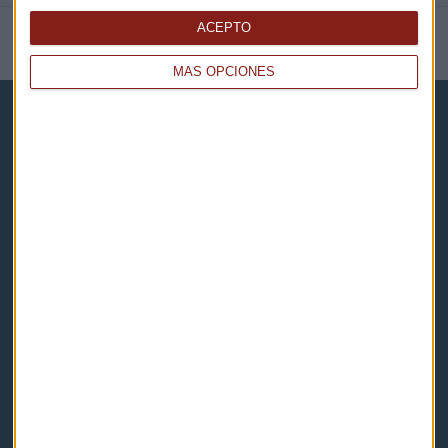
ACEPTO
NOTICIAS RELACIONADAS
MÁS OPCIONES
Capital Radio
Noticias
Eventos
Consultorios
Programas y podcasts
Contacto & Legal