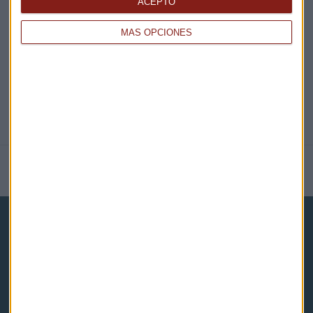
ACEPTO
@CAPITALRADIOB
MÁS OPCIONES
NOTICIAS RELACIONADAS
Capital Radio