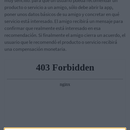
muy sencillo: para que un usuario pueda recomendar un
producto o servicio a un amigo, sólo debe abrir la app,
poner unos datos básicos de su amigo y concretar en qué
servicio está interesado. El amigo recibirá un mensaje para
confirmar que realmente está interesado en esa
recomendación. Si finalmente el amigo cierra un acuerdo, el
usuario que le recomendó el producto o servicio recibirá
una compensación monetaria.