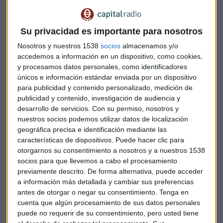
Su privacidad es importante para nosotros
Nosotros y nuestros 1538
socios
almacenamos y/o
accedemos a información en un dispositivo, como cookies,
y procesamos datos personales, como identificadores
El precio de venta del producto o servicio no lo fija Fulltip,
únicos e información estándar enviada por un dispositivo
sino la propia compañía que lo ofrece, y sobre ese precio
para publicidad y contenido personalizado, medición de
Fulltip tasa un porcentaje que se convierte en la
publicidad y contenido, investigación de audiencia y
recompensa económica del usuario.
desarrollo de servicios.
Con su permiso, nosotros y
nuestros socios podemos utilizar datos de localización
¿Cuánto puede llegar a ganar un usuario que recomienda un
geográfica precisa e identificación mediante las
automóvil o un inmueble? En el caso de la automoción, la
características de dispositivos. Puede hacer clic para
otorgarnos su consentimiento a nosotros y a nuestros 1538
recompensa es más variable porque no todas las marcas de
socios para que llevemos a cabo el procesamiento
vehículos tienen la capacidad de comisionar de la misma
previamente descrito. De forma alternativa, puede acceder
forma y cada modelo de vehículo ofrece comisiones
a información más detallada y cambiar sus preferencias
distintas, aunque la recompensa va desde los 100 euros en el
antes de otorgar o negar su consentimiento.
Tenga en
caso de vehículos más sencillos.
cuenta que algún procesamiento de sus datos personales
puede no requerir de su consentimiento, pero usted tiene