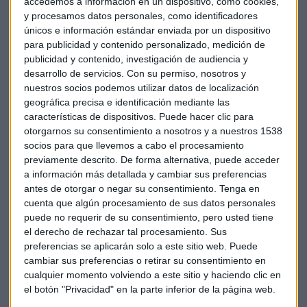
accedemos a información en un dispositivo, como cookies,
y procesamos datos personales, como identificadores
únicos e información estándar enviada por un dispositivo
para publicidad y contenido personalizado, medición de
publicidad y contenido, investigación de audiencia y
desarrollo de servicios.
Con su permiso, nosotros y
nuestros socios podemos utilizar datos de localización
La ley sobre cambio climático y transición energética es la
geográfica precisa e identificación mediante las
características de dispositivos. Puede hacer clic para
gran asignatura pendiente en materia de medioambiente
otorgarnos su consentimiento a nosotros y a nuestros 1538
del anterior gobierno español. Ni si quiera existe un
socios para que llevemos a cabo el procesamiento
borrador en marcha y es la norma que debe responder al
previamente descrito. De forma alternativa, puede acceder
acuerdo por el clima de París del año 2015, para cumplir con
a información más detallada y cambiar sus preferencias
los compromisos de reducción de emisiones de gases de
antes de otorgar o negar su consentimiento.
Tenga en
efecto invernadero en la Unión Europea.
cuenta que algún procesamiento de sus datos personales
puede no requerir de su consentimiento, pero usted tiene
el derecho de rechazar tal procesamiento. Sus
Explica González Moya que históricamente las renovables se
preferencias se aplicarán solo a este sitio web. Puede
han visto apoyadas con las antiguas primas para competir
cambiar sus preferencias o retirar su consentimiento en
con las energías tradicionales. Bajo el sistema que
cualquier momento volviendo a este sitio y haciendo clic en
proponen y tras la internalización de los costes, estas
el botón "Privacidad" en la parte inferior de la página web.
energías ya serían competitivas.