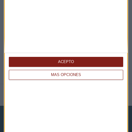
EN DIRECTO
@CAPITALRADIOB
ACEPTO
MÁS OPCIONES
NOTICIAS RELACIONADAS