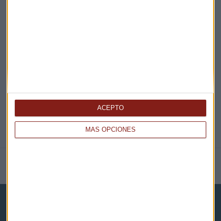
EN DIRECTO
@CAPITALRADIOB
ACEPTO
MÁS OPCIONES
NOTICIAS RELACIONADAS