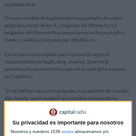
21/03/2016 23:10
El nuevo modelo de Apple tendrá una pantalla de cuatro
pulgadas,menor de las 4,7 pulgadas del iPhone 6 y 5,5
pulgadas del iPhone 6 Plus que se lanzaron hace un año y
medio, y saldrá al mercado por 399 dólares.
Es tres veces más rápido que el iphone 5S según el
vicepresidente de Apple, Greg Joswiak, durante la
presentación que ha tenido lugar en la sede de la empresa
en Cupertino.
"Es el teléfono de cuatro pulgadas más potente del mundo",
dijo Joswia, quien aseguró que muchos consumidores
prefieren aparatos más pequeños. Se ve que Apple busca ser
único en segmento, pero ahora habrá que ver si el usuario se
ha adaptado a gran pantalla o a pantalla pequeña.
Su privacidad es importante para nosotros
Nosotros y nuestros 1538
socios
almacenamos y/o
Algunos expertos afirman que, con ello, Apple quiere