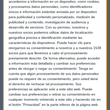
accedemos a información en un dispositivo, como cookies,
fortalecer su posición en mercados emergentes como China
y procesamos datos personales, como identificadores
y América Latina.
únicos e información estándar enviada por un dispositivo
para publicidad y contenido personalizado, medición de
Apple vendió
30 millones de teléfonos con pantallas de 4
publicidad y contenido, investigación de audiencia y
desarrollo de servicios.
Con su permiso, nosotros y
pulgadas el pasado año
, aunque las ventas han sido más
nuestros socios podemos utilizar datos de localización
lentas en los últimos meses, en línea con el resto del
geográfica precisa e identificación mediante las
mercado de teléfonos inteligentes.
características de dispositivos. Puede hacer clic para
otorgarnos su consentimiento a nosotros y a nuestros 1538
Según algunos expertos la clave de la apuesta de Apple está
socios para que llevemos a cabo el procesamiento
en que parte de los usuarios de iPhone de modelos
previamente descrito. De forma alternativa, puede acceder
anteriores más pequeños prefieren mantenerlos en vez de
a información más detallada y cambiar sus preferencias
antes de otorgar o negar su consentimiento.
Tenga en
cambiarse a otro de tamaño mayor.
cuenta que algún procesamiento de sus datos personales
puede no requerir de su consentimiento, pero usted tiene
Car Play y el nuevo iPad de 9,7 pulgadas han sido los otros
el derecho de rechazar tal procesamiento. Sus
protagonistas. En una presentación en la que también se
preferencias se aplicarán solo a este sitio web. Puede
han presentado las actualizaciones de todos los sistemas
cambiar sus preferencias o retirar su consentimiento en
operativos de los distintos soportes. No decepción, pero si
cualquier momento volviendo a este sitio y haciendo clic en
algo escasa una de las presentaciones en las que más se
el botón "Privacidad" en la parte inferior de la página web.