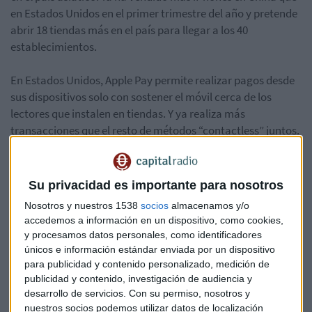
en Estados Unidos en el primer trimestre del año y pretende
abrir 18 tiendas más en el país para llegar a los 40
establecimientos.
En Estados Unidos, Apple Pay permite realizar pagos desde
sus dispositivos solo con sostener el móvil cerca de los
lectores que instalen en tiendas. Y ya realiza más
transacciones que el resto de métodos “contactless” juntos.
Apple y Alibaba trabajan juntos para llevar este método de
pago a China, y Jack Ma, el director ejecutivo de Alibaba,
Su privacidad es importante para nosotros
cree en el proyecto, a pesar de que su afiliado Alipay es el
Nosotros y nuestros 1538
socios
almacenamos y/o
mayor servicio de pago de China.
accedemos a información en un dispositivo, como cookies,
y procesamos datos personales, como identificadores
únicos e información estándar enviada por un dispositivo
para publicidad y contenido personalizado, medición de
publicidad y contenido, investigación de audiencia y
desarrollo de servicios.
Con su permiso, nosotros y
nuestros socios podemos utilizar datos de localización