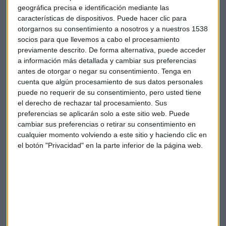
geográfica precisa e identificación mediante las
características de dispositivos. Puede hacer clic para
Descárgate ya la
app de Capital Radio para Android
otorgarnos su consentimiento a nosotros y a nuestros 1538
socios para que llevemos a cabo el procesamiento
Apple
previamente descrito. De forma alternativa, puede acceder
a información más detallada y cambiar sus preferencias
antes de otorgar o negar su consentimiento.
Tenga en
cuenta que algún procesamiento de sus datos personales
puede no requerir de su consentimiento, pero usted tiene
el derecho de rechazar tal procesamiento. Sus
preferencias se aplicarán solo a este sitio web. Puede
cambiar sus preferencias o retirar su consentimiento en
Suscríbete a nuestros boletines
cualquier momento volviendo a este sitio y haciendo clic en
Te enviaremos las noticias más importantes del día
el botón "Privacidad" en la parte inferior de la página web.