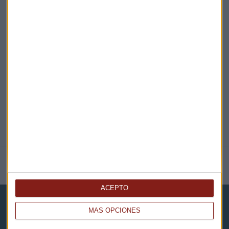
EN DIRECTO
@CAPITALRADIOB
NOTICIAS RELACIONADAS
ACEPTO
MÁS OPCIONES