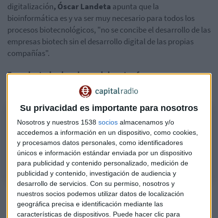
digitalización
, Óscar Landeta
apunta que la
bioinformática es y va ser muy necesario para todos los
procesos biotecnológicos, "no se concibe el desarrollo de las
empresas biotech sin el desarrollo digital de las propias
compañías".
Escucha todas las claves del sector farma y
biotecnológico en este podcast:
Su privacidad es importante para nosotros
Invest in Aragón: El sector farma y biotech
Nosotros y nuestros 1538
socios
almacenamos y/o
Mesa redonda sobre el potencial de estos sectores con Miguel Subirá,
accedemos a información en un dispositivo, como cookies,
Director Gerente de Podoactiva; Óscar Landeta, CEO de Certest; Carlos
y procesamos datos personales, como identificadores
Ortas, Director Gerente del Parque Tecnológico Walqa.
únicos e información estándar enviada por un dispositivo
para publicidad y contenido personalizado, medición de
publicidad y contenido, investigación de audiencia y
desarrollo de servicios.
Con su permiso, nosotros y
nuestros socios podemos utilizar datos de localización
Los retos y desafíos del sector
geográfica precisa e identificación mediante las
La colaboración público-privada es fundamental
, y
características de dispositivos. Puede hacer clic para