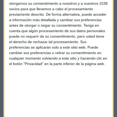
otorgarnos su consentimiento a nosotros y a nuestros 1538
sobre todo el sector sanitario, los recursos de la
socios para que llevemos a cabo el procesamiento
Administración, señala el director Gerente del Parque
previamente descrito. De forma alternativa, puede acceder
Tecnológico
Walqa
, son fundamentales y hay muchas
a información más detallada y cambiar sus preferencias
empresas que hacen esa colaboración. Un ejemplo de ello es
antes de otorgar o negar su consentimiento.
Tenga en
Podoactiva
, su Director Gerente destaca que siempre han
cuenta que algún procesamiento de sus datos personales
apostado por la tecnología para ir por delante de la
puede no requerir de su consentimiento, pero usted tiene
competencia.
el derecho de rechazar tal procesamiento. Sus
preferencias se aplicarán solo a este sitio web. Puede
cambiar sus preferencias o retirar su consentimiento en
El CEO de
Certest
considera que hay mucho por hacer en el
cualquier momento volviendo a este sitio y haciendo clic en
campo de esa colaboración público-privada, hace falta más
el botón "Privacidad" en la parte inferior de la página web.
integración aunque "se están haciendo grandes avances, ya
no hay tanta distancia pero también hay que hacerlo más
atractivo".
Los tres han coincidido en que
la búsqueda de talento
para las empresas es un reto
pero también que hay
universidades que pueden aportar ese conocimiento.
Aunque ha criticado la eliminación del contrato en
prácticas que permitía introducir talento joven. "Así no se