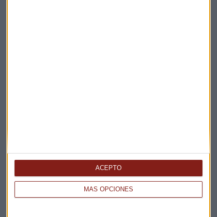
Elige los boletines a los que suscribirte
*
Apertura
La Magia de la Publicidad
Claves ESG
ACEPTO
Acepto la
política de privacidad
. *
MÁS OPCIONES
¡Suscribirme!