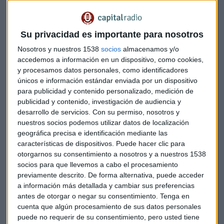
Pfizer y Moderna
, si bien el antídoto británico es más
barato y fácil de conservar.
Su privacidad es importante para nosotros
Según AstraZeneca,
no se han registrado
Nosotros y nuestros 1538
socios
almacenamos y/o
hospitalizaciones o casos graves
de la enfermedad en los
accedemos a información en un dispositivo, como cookies,
participantes que han recibido la vacuna.
y procesamos datos personales, como identificadores
únicos e información estándar enviada por un dispositivo
Además, los investigadores señalan que la vacuna de
para publicidad y contenido personalizado, medición de
publicidad y contenido, investigación de audiencia y
AstraZeneca y Oxford "es eficaz al prevenir que muchas
desarrollo de servicios.
Con su permiso, nosotros y
personas enfermen y se ha demostrado que funciona bien
nuestros socios podemos utilizar datos de localización
en
diferentes grupos de edad
".
geográfica precisa e identificación mediante las
características de dispositivos. Puede hacer clic para
"Condiciones normales de
otorgarnos su consentimiento a nosotros y a nuestros 1538
refrigeración"
socios para que llevemos a cabo el procesamiento
previamente descrito. De forma alternativa, puede acceder
La vacuna puede ser almacenada, transportada y
a información más detallada y cambiar sus preferencias
manipulada "en condiciones normales de refrigeración,
antes de otorgar o negar su consentimiento.
Tenga en
cuenta que algún procesamiento de sus datos personales
entre dos y ocho grados centígrados
, durante al menos
puede no requerir de su consentimiento, pero usted tiene
seis meses".