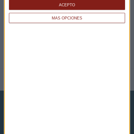
ACEPTO
@CAPITALRADIOB
MÁS OPCIONES
NOTICIAS RELACIONADAS
Capital Radio