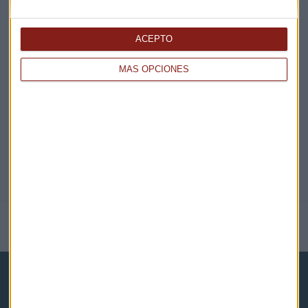
ACEPTO
EN DIRECTO
MÁS OPCIONES
@CAPITALRADIOB
NOTICIAS RELACIONADAS