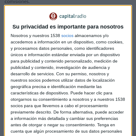
comisiones.
El director general adjunto de Banca de Particulares de
Bankia, Eugenio Solla, asegura que se trata de “
una oferta y
Su privacidad es importante para nosotros
un servicio muy competitivo, con especialistas para resolver
todas las necesidades financieras de este colectivo
”.
Nosotros y nuestros 1538
socios
almacenamos y/o
accedemos a información en un dispositivo, como cookies,
y procesamos datos personales, como identificadores
“
Con esta alianza buscamos poner las cosas más fáciles a
únicos e información estándar enviada por un dispositivo
nuestros clientes de empresas y acompañarles y ayudarles
para publicidad y contenido personalizado, medición de
en todo lo que esté en nuestra mano para facilitar la
publicidad y contenido, investigación de audiencia y
transición a otra entidad financiera con condiciones
desarrollo de servicios.
Con su permiso, nosotros y
especiales
”, explica Almudena Román, directora general de
nuestros socios podemos utilizar datos de localización
banca para Particulares de ING España.
geográfica precisa e identificación mediante las
características de dispositivos. Puede hacer clic para
Los clientes de empresas procedentes de ING disfrutarán de
otorgarnos su consentimiento a nosotros y a nuestros 1538
socios para que llevemos a cabo el procesamiento
la exención de comisiones sólo durante el primera año,
previamente descrito. De forma alternativa, puede acceder
salvo que cumplan determinadas condiciones que incluirán
a información más detallada y cambiar sus preferencias
tener domiciliados los seguros sociales o impuestos en los
antes de otorgar o negar su consentimiento.
Tenga en
últimos tres meses de forma ininterrumpida y alguno de
cuenta que algún procesamiento de sus datos personales
estos dos de estos requisitos: