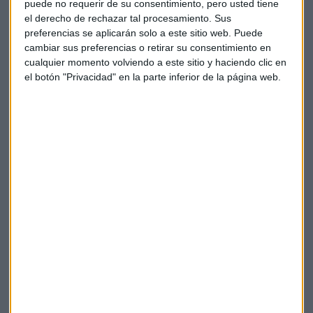
puede no requerir de su consentimiento, pero usted tiene
el derecho de rechazar tal procesamiento. Sus
Contar con un saldo de inversión empresarial superior a
preferencias se aplicarán solo a este sitio web. Puede
15.000 €
cambiar sus preferencias o retirar su consentimiento en
cualquier momento volviendo a este sitio y haciendo clic en
Tener un TPV con una facturación superior a los 1.000
el botón "Privacidad" en la parte inferior de la página web.
€/mes
Servicio de Ayuda PAC Domiciliación en las cuentas
Ayudas Agrarias (PAC)
Un saldo en productos de Ahorro superior a 30.000 €
Tener contratados seguros empresariales con primas
superiores a 1.000 €/año
12 operaciones al año realizadas con la Tarjeta de Crédito
Business
Haber usado el servicio Nómina Empresa en los últimos
tres meses
Bankia quiere atraer a los autónomos con una una oferta
particular, que incluye un año de tarifa bonificada en su TPV
y acceso al servicio ‘Conecta con tu Experto’ de Bankia, por