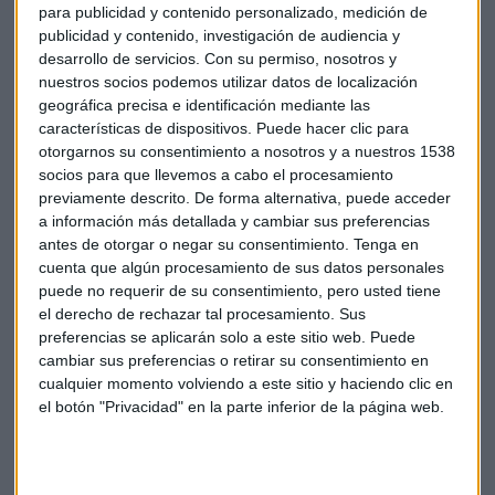
para publicidad y contenido personalizado, medición de
señala Francisco González, presidente de BBVA.
publicidad y contenido, investigación de audiencia y
desarrollo de servicios.
Con su permiso, nosotros y
En España, la entidad explica que la actividad bancaria se
nuestros socios podemos utilizar datos de localización
ve beneficiada por la incorporación de Catalunya Banc,
geográfica precisa e identificación mediante las
"que impulsó el crecimiento del crédito bruto y favoreció los
características de dispositivos. Puede hacer clic para
otorgarnos su consentimiento a nosotros y a nuestros 1538
ingresos recurrentes, que aumentaron un 6,1%". A pesar de
socios para que llevemos a cabo el procesamiento
la caída de los resultados por operaciones financieras
previamente descrito. De forma alternativa, puede acceder
(-11,8%), el margen bruto crece un 2,8%. Así, el resultado de
a información más detallada y cambiar sus preferencias
BBVA en España asciende a 554 millones de euros, supone
antes de otorgar o negar su consentimiento.
Tenga en
un crecimiento de casi 600 millones de euros comparado
cuenta que algún procesamiento de sus datos personales
con 2014.
puede no requerir de su consentimiento, pero usted tiene
el derecho de rechazar tal procesamiento. Sus
preferencias se aplicarán solo a este sitio web. Puede
Banca
Economía
Bbva
Finanzas
cambiar sus preferencias o retirar su consentimiento en
cualquier momento volviendo a este sitio y haciendo clic en
Catalunya Banc
el botón "Privacidad" en la parte inferior de la página web.